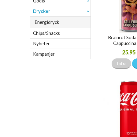
Godis
Drycker
Energidryck
Chips/Snacks
Brainrot Soda 
Cappuccina
Nyheter
25,95 
Kampanjer
Info