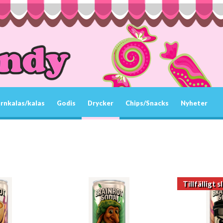
rnkalas/kalas
Godis
Drycker
Chips/Snacks
Nyheter
Tillfälligt s