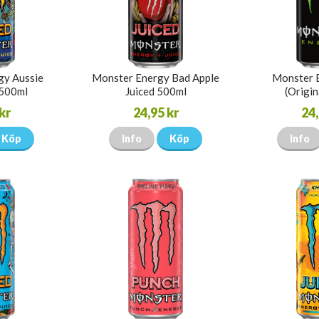
gy Aussie
Monster Energy Bad Apple
Monster 
500ml
Juiced 500ml
(Origin
kr
24,95 kr
24,
Köp
Info
Köp
Info