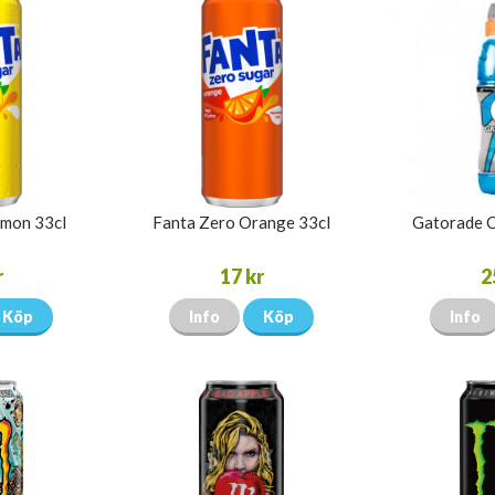
emon 33cl
Fanta Zero Orange 33cl
Gatorade C
r
17 kr
2
Köp
Info
Köp
Info