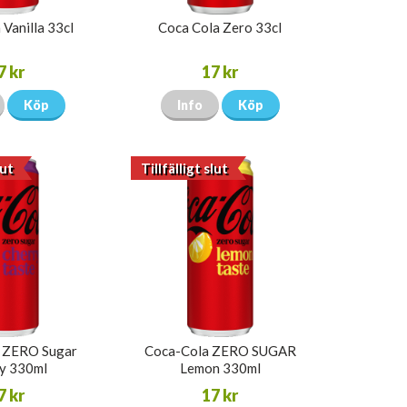
Vanilla 33cl
Coca Cola Zero 33cl
7 kr
17 kr
Köp
Info
Köp
lut
Tillfälligt slut
 ZERO Sugar
Coca-Cola ZERO SUGAR
y 330ml
Lemon 330ml
7 kr
17 kr