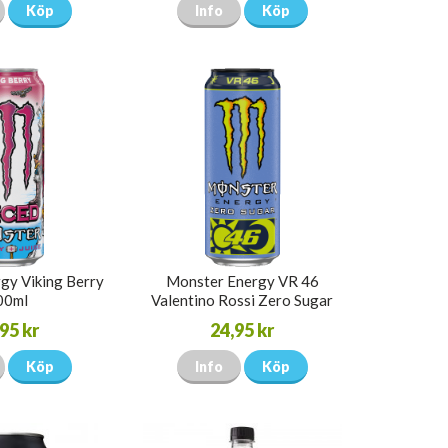
Köp
Info
Köp
gy Viking Berry
Monster Energy VR 46
00ml
Valentino Rossi Zero Sugar
500ml
95 kr
24,95 kr
Köp
Info
Köp