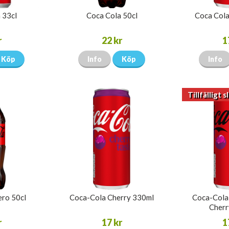
 33cl
Coca Cola 50cl
Coca Cola 
r
22 kr
1
Köp
Info
Köp
Info
Tillfälligt s
ero 50cl
Coca-Cola Cherry 330ml
Coca-Cola
Cherr
r
17 kr
1