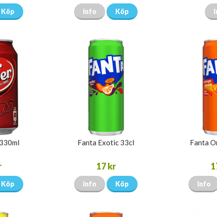
Köp
Info
Köp
I
 330ml
Fanta Exotic 33cl
Fanta O
r
17 kr
1
Köp
Info
Köp
Info