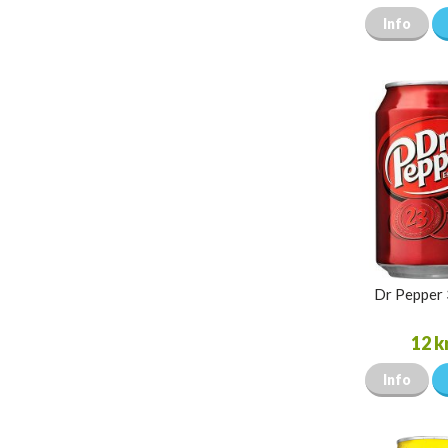
Info
Dr Pepper
12 k
Info