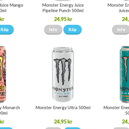
Juice Mango
Monster Energy Juice
Monster En
0ml
Pipeline Punch 500ml
Juice
kr
24,95 kr
24,
Köp
Info
Köp
Info
y Monarch
Monster Energy Ultra 500ml
Monster Ener
00ml
5
kr
24,95 kr
24,