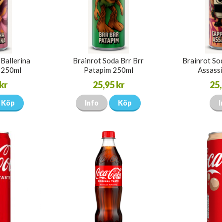
Ballerina
Brainrot Soda Brr Brr
Brainrot So
 250ml
Patapim 250ml
Assass
kr
25,95 kr
25,
Köp
Info
Köp
I