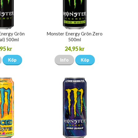
Energy Grön
Monster Energy Grön Zero
al) 500ml
500ml
95 kr
24,95 kr
Köp
Info
Köp