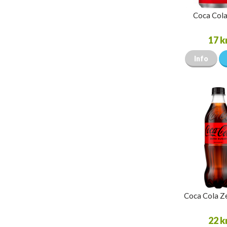
Coca Cola
17 k
Info
Coca Cola Z
22 k