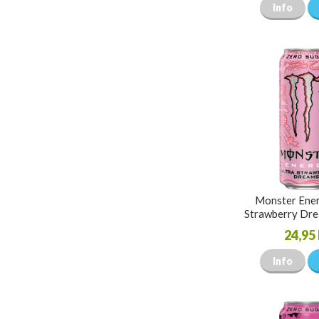
Info
Monster Ener
Strawberry Dr
24,95 
Info