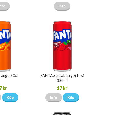
nfo
Info
range 33cl
FANTA Strawberry & Kiwi
330ml
7 kr
17 kr
Köp
Info
Köp