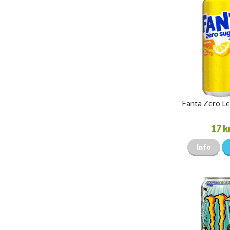
Fanta Zero L
17 k
Info