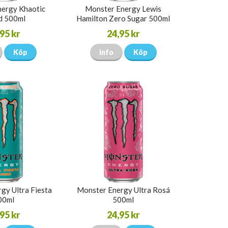
ergy Khaotic
Monster Energy Lewis
d 500ml
Hamilton Zero Sugar 500ml
95 kr
24,95 kr
Köp
Info
Köp
gy Ultra Fiesta
Monster Energy Ultra Rosá
00ml
500ml
95 kr
24,95 kr