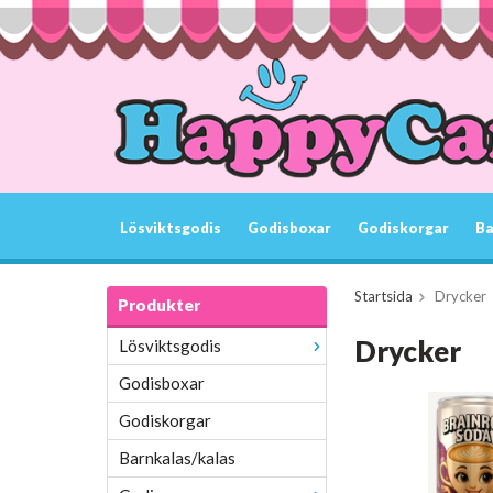
Lösviktsgodis
Godisboxar
Godiskorgar
Ba
Startsida
Drycker
Produkter
Drycker
Lösviktsgodis
Godisboxar
Godiskorgar
Barnkalas/kalas