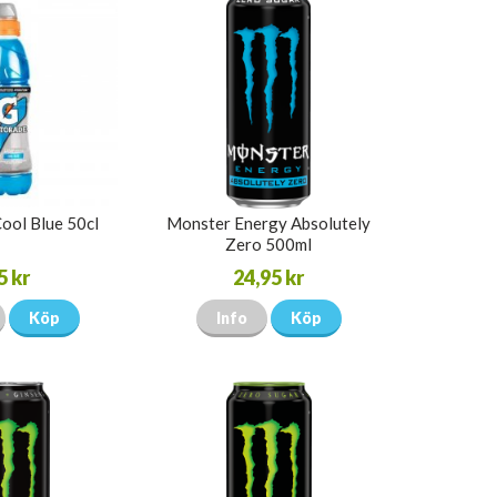
ool Blue 50cl
Monster Energy Absolutely
Zero 500ml
5 kr
24,95 kr
Köp
Info
Köp