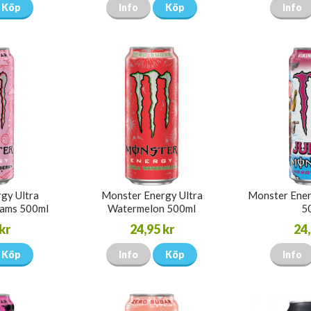
Köp
Info
Köp
Info
gy Ultra
Monster Energy Ultra
Monster Ener
eams 500ml
Watermelon 500ml
5
kr
24,95 kr
24,
Köp
Info
Köp
Info