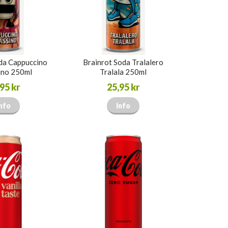
da Cappuccino
Brainrot Soda Tralalero
ino 250ml
Tralala 250ml
95 kr
25,95 kr
nfo
Info