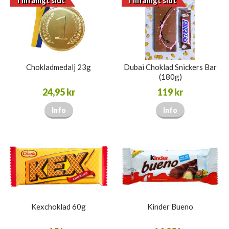
Chokladmedalj 23g
Dubai Choklad Snickers Bar
(180g)
24,95 kr
119 kr
Info
Info
Kexchoklad 60g
Kinder Bueno