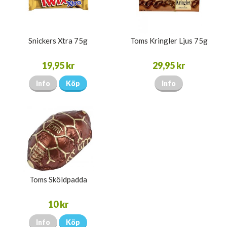
Snickers Xtra 75g
Toms Kringler Ljus 75g
19,95 kr
29,95 kr
Info
Köp
Info
Toms Sköldpadda
10 kr
Info
Köp