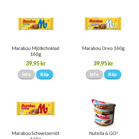
Marabou Mjölkchoklad
Marabou Oreo 160g
160g
39,95 kr
39,95 kr
Info
Köp
Info
Köp
Marabou Schweizernöt
Nutella & GO!