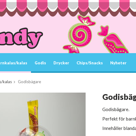
rnkalas/kalas
Godis
Drycker
Chips/Snacks
Nyheter
s/kalas
Godisbägare
Godisbä
Godisbägare.
Perfekt för barn
Innehåller blanda