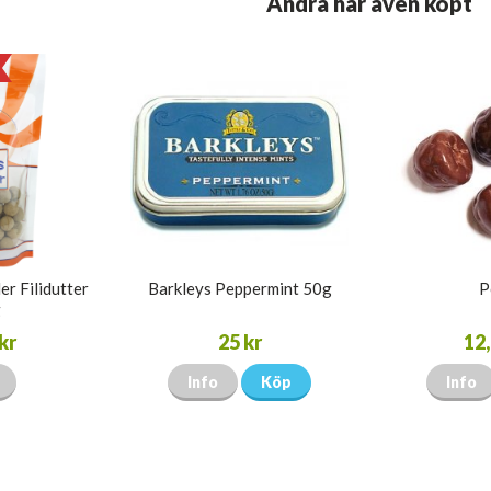
Andra har även köpt
er Filidutter
Barkleys Peppermint 50g
P
g
kr
25 kr
12,
Info
Köp
Info