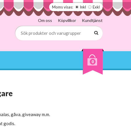
Moms visas:
Inkl
Exkl
Om oss
Köpvillkor
Kundtjänst
0
gare
kalas, gåva, giveaway m.m.
t godis.