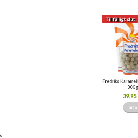
Tillfälligt slut
Fredriks Karamell
300
39,95 
Info
s