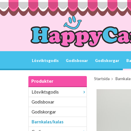
Lösviktsgodis
Godisboxar
Godiskorgar
Ba
Startsida
Barnkala
Produkter
Lösviktsgodis
Godisboxar
Godiskorgar
Barnkalas/kalas