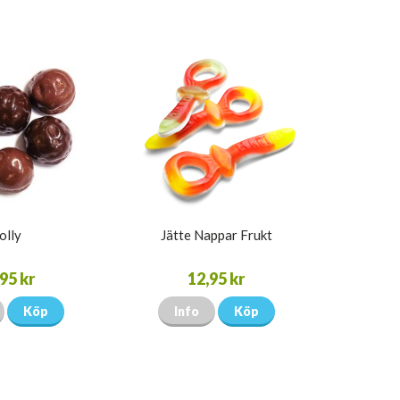
olly
Jätte Nappar Frukt
95 kr
12,95 kr
Köp
Info
Köp