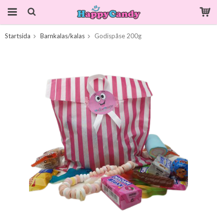
Startsida
Barnkalas/kalas
Godispåse 200g
Produkten har blivit tillagd i varukorgen