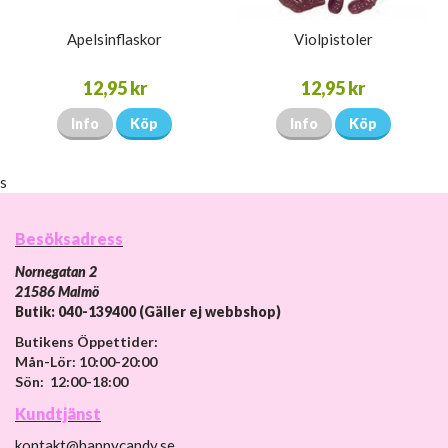
Apelsinflaskor
Violpistoler
12,95 kr
12,95 kr
Info
Köp
Info
Köp
s
Besöksadress
Nornegatan 2
21586 Malmö
Butik: 040-139400 (Gäller ej webbshop)
Butikens Öppettider:
Mån-Lör: 10:00-20:00
Sön: 12:00-18:00
Kundtjänst
kontakt@happycandy.se