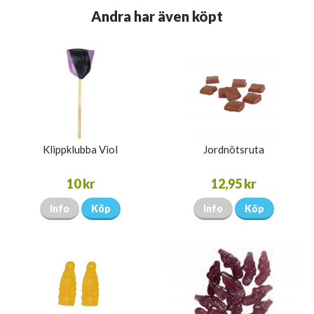
Andra har även köpt
Klippklubba Viol
Jordnötsruta
10 kr
12,95 kr
Info
Köp
Info
Köp