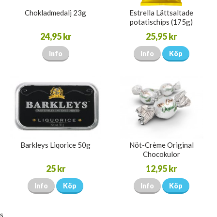
Chokladmedalj 23g
Estrella Lättsaltade
potatischips (175g)
24,95 kr
25,95 kr
Info
Info
Köp
Barkleys Liqorice 50g
Nöt-Crème Original
Chocokulor
25 kr
12,95 kr
Info
Köp
Info
Köp
s