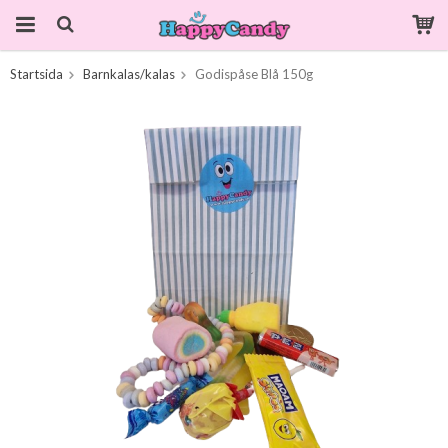
Startsida
Barnkalas/kalas
Godispåse Blå 150g
Produkten har blivit tillagd i varukorgen