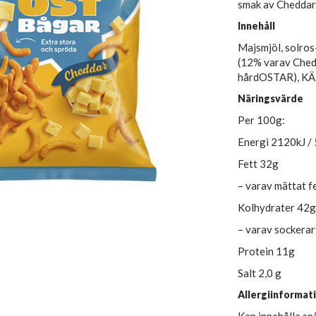
smak av Cheddar.
Innehåll
Majsmjöl, solros
(12% varav Ched
hårdOSTAR), KÄR
Näringsvärde
Per 100g:
Energi 2120kJ /
Fett 32g
– varav mättat f
Kolhydrater 42g
– varav sockerar
Protein 11g
Salt 2,0 g
Allergiinformat