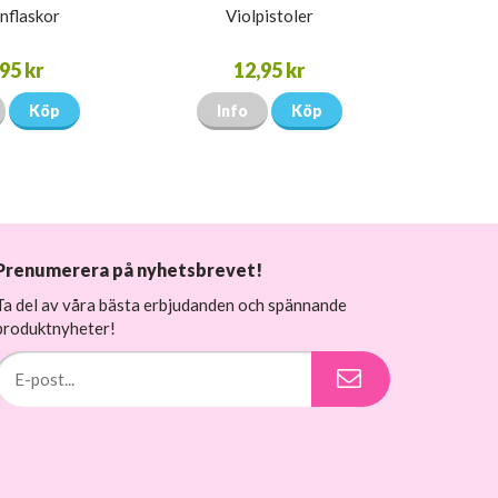
nflaskor
Violpistoler
95 kr
12,95 kr
Köp
Info
Köp
Prenumerera på nyhetsbrevet!
Ta del av våra bästa erbjudanden och spännande
produktnyheter!