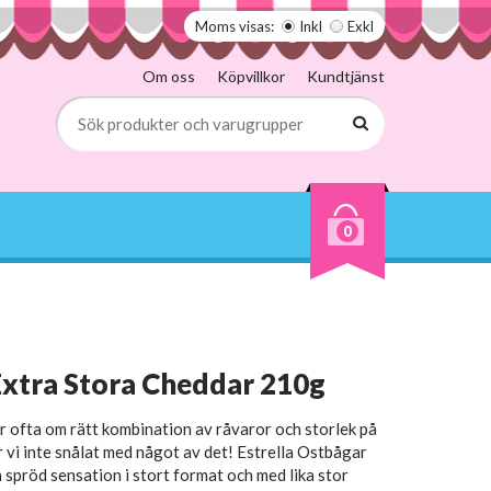
Moms visas:
Inkl
Exkl
Om oss
Köpvillkor
Kundtjänst
0
Extra Stora Cheddar 210g
 ofta om rätt kombination av råvaror och storlek på
 vi inte snålat med något av det! Estrella Ostbågar
 spröd sensation i stort format och med lika stor