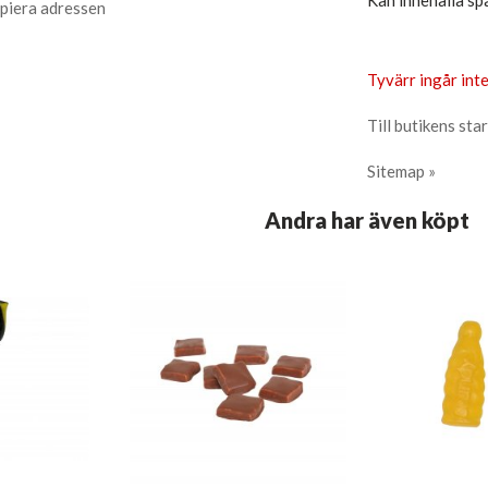
Kan innehålla 
piera adressen
Tyvärr ingår inte
Till butikens star
Sitemap »
Andra har även köpt