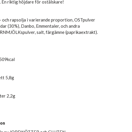
 En riktig höjdare för ostälskare!
- och rapsolja i varierande proportion, OSTpulver
dar (30%), Danbo, Emmentaler, och andra
NMJÖLKspulver, salt, färgämne (paprikaextrakt).
 509kcal
ett 5,8g
ter 2,2g
ion