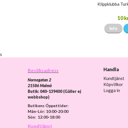
Klippklubba Tur
10 k
Info
s
Handla
Besöksadress
Kundtjänst
Nornegatan 2
Köpvillkor
21586 Malmö
Logga in
Butik: 040-139400 (Gäller ej
webbshop)
Butikens Öppettider:
Mån-Lör: 10:00-20:00
Sön: 12:00-18:00
Kundtjänst