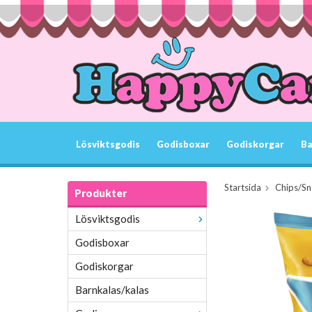
Lösviktsgodis
Godisboxar
Godiskorgar
Ba
Startsida
Chips/Sn
Produkter
Lösviktsgodis
Godisboxar
Godiskorgar
Barnkalas/kalas