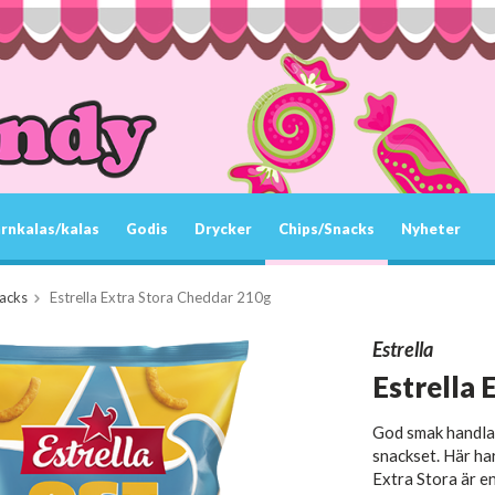
rnkalas/kalas
Godis
Drycker
Chips/Snacks
Nyheter
acks
Estrella Extra Stora Cheddar 210g
Estrella
Estrella 
God smak handlar
snackset. Här har
Extra Stora är en