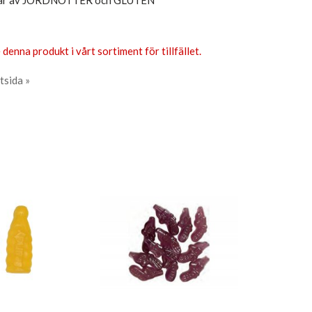
spår av JORDNÖTTER och GLUTEN
 denna produkt i vårt sortiment för tillfället.
tsida »