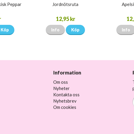
kisk Peppar
Jordnötsruta
Apelsi
r
12,95 kr
12,
Köp
Info
Köp
Info
Information
Om oss
Nyheter
Kontakta oss
Nyhetsbrev
Om cookies