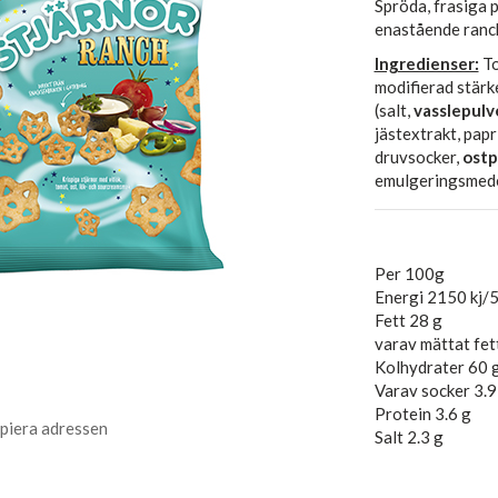
Spröda, frasiga 
enastående ranc
Ingredienser:
To
modifierad stärke
(salt,
vasslepulv
jästextrakt, papr
druvsocker,
ostp
emulgeringsmede
Per 100g
Energi 2150 kj/
Fett 28 g
varav mättat fet
Kolhydrater 60 
Varav socker 3.9
Protein 3.6 g
piera adressen
Salt 2.3 g