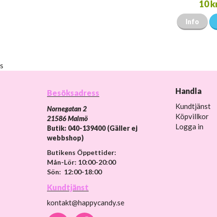
10 k
Info
s
Handla
Besöksadress
Kundtjänst
Nornegatan 2
Köpvillkor
21586 Malmö
Logga in
Butik: 040-139400 (Gäller ej
webbshop)
Butikens Öppettider:
Mån-Lör: 10:00-20:00
Sön: 12:00-18:00
Kundtjänst
kontakt@happycandy.se