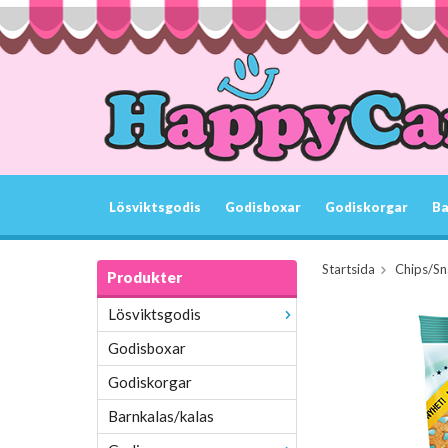
Lösviktsgodis
Godisboxar
Godiskorgar
Ba
Startsida
Chips/Sn
Produkter
Lösviktsgodis
Godisboxar
Godiskorgar
Barnkalas/kalas