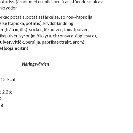
potatisstjärnor med en mild men framstående smak av
hkryddor
rkad potatis, potatisstärkelse, solros-/rapsolja,
lse (tapioka, potatis), kryddblandning
er
(från
mjölk
), socker, lökpulver, tomatpulver,
ikapulver, syror (mjölksyra, citronsyra, äpplesyra),
ulver
, vitlök, persilja, paprikaextrakt, arom),
l (
sojalecitin
)
Näringsvärden
515 kcal
t 2.2 g
g
 g