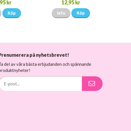
95 kr
12,95 kr
Köp
Info
Köp
Prenumerera på nyhetsbrevet!
Ta del av våra bästa erbjudanden och spännande
produktnyheter!