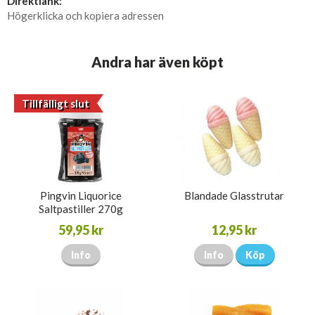
Direktlänk:
Högerklicka och kopiera adressen
Andra har även köpt
Tillfälligt slut
Pingvin Liquorice
Blandade Glasstrutar
Saltpastiller 270g
59,95 kr
12,95 kr
Info
Info
Köp