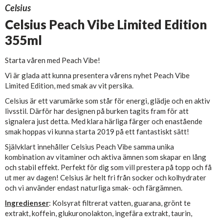
Celsius
Celsius Peach Vibe Limited Edition
355ml
Starta våren med Peach Vibe!
Vi är glada att kunna presentera vårens nyhet Peach Vibe
Limited Edition, med smak av vit persika.
Celsius är ett varumärke som står för energi, glädje och en aktiv
livsstil. Därför har designen på burken tagits fram för att
signalera just detta. Med klara härliga färger och enastående
smak hoppas vi kunna starta 2019 på ett fantastiskt sätt!
Självklart innehåller Celsius Peach Vibe samma unika
kombination av vitaminer och aktiva ämnen som skapar en lång
och stabil effekt. Perfekt för dig som vill prestera på topp och få
ut mer av dagen! Celsius är helt fri från socker och kolhydrater
och vi använder endast naturliga smak- och färgämnen.
Ingredienser
: Kolsyrat filtrerat vatten, guarana, grönt te
extrakt, koffein, glukuronolakton, ingefära extrakt, taurin,