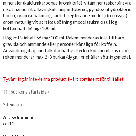
mineraler (kalciumkarbonat, kromklorid), vitaminer (askorbinsyra,
nikotinamid, riboflavin, kalciumpantotenat, pyridoxinhydroklorid,
biotin, cyanokobalamin), surhetsreglerande medel (citronsyra),
arom (naturlig vit persika), sötningsmedel (sukralos). Hög
koffeinhalt. 56 mg/100 ml.
Hög koffeinhalt 56 mg/100 ml. Rekommenderas inte till barn,
gravida och ammande eller personer känsliga för koffein.
Användning ihop med alkoholhaltig dryck rekommenderas ej. Vi
rekommenderar max 2-3 burkar/dygn. Innehåller sötningsmedel.
Tyvärr ingår inte denna produkt i vårt sortiment för tillfället.
Till butikens startsida »
Sitemap »
Artikelnummer:
cel11