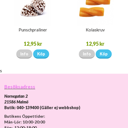
Punschpraliner
Kolaskruv
12,95 kr
12,95 kr
Info
Köp
Info
Köp
s
Besöksadress
Nornegatan 2
21586 Malmö
Butik: 040-139400 (Gäller ej webbshop)
Butikens Öppettider:
Mån-Lör: 10:00-20:00
Sön: 12:00-18:00