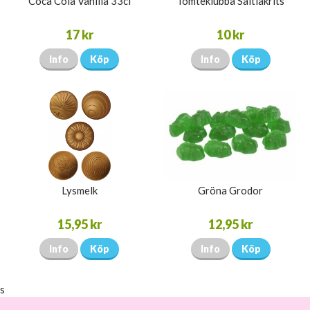
Coca Cola Vanilla 33cl
Tomteklubba Saltlakrits
17 kr
10 kr
Info
Köp
Info
Köp
Lysmelk
Gröna Grodor
15,95 kr
12,95 kr
Info
Köp
Info
Köp
s