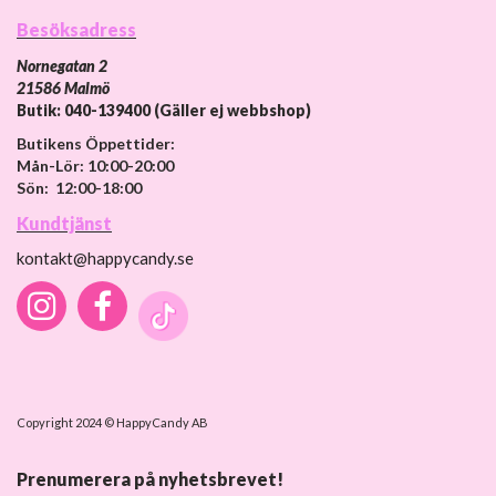
Besöksadress
Nornegatan 2
21586 Malmö
Butik: 040-139400 (Gäller ej webbshop)
Butikens Öppettider:
Mån-Lör: 10:00-20:00
Sön: 12:00-18:00
Kundtjänst
kontakt@happycandy.se
Copyright 2024 © HappyCandy AB
Prenumerera på nyhetsbrevet!