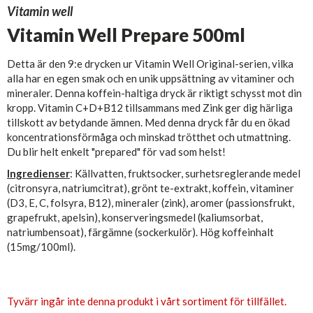
Vitamin well
Vitamin Well Prepare 500ml
Detta är den 9:e drycken ur Vitamin Well Original-serien, vilka
alla har en egen smak och en unik uppsättning av vitaminer och
mineraler. Denna koffein-haltiga dryck är riktigt schysst mot din
kropp. Vitamin C+D+B12 tillsammans med Zink ger dig härliga
tillskott av betydande ämnen. Med denna dryck får du en ökad
koncentrationsförmåga och minskad trötthet och utmattning.
Du blir helt enkelt "prepared" för vad som helst!
Ingredienser
: Källvatten, fruktsocker, surhetsreglerande medel
(citronsyra, natriumcitrat), grönt te-extrakt, koffein, vitaminer
(D3, E, C, folsyra, B12), mineraler (zink), aromer (passionsfrukt,
grapefrukt, apelsin), konserveringsmedel (kaliumsorbat,
natriumbensoat), färgämne (sockerkulör). Hög koffeinhalt
(15mg/100ml).
Tyvärr ingår inte denna produkt i vårt sortiment för tillfället.