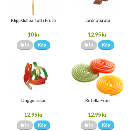
Klippklubba Tutti Frutti
Jordnötsruta
10 kr
12,95 kr
Info
Köp
Info
Köp
Daggmaskar
Rotella Fruit
12,95 kr
12,95 kr
Info
Köp
Info
Köp