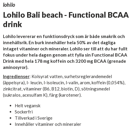
lohilo
Lohilo Bali beach - Functional BCAA
drink
Lohilo levererar en funktionsdryck som är både smakrik och
innehållsrik. En burk innehåller hela 50% av det dagliga
intaget vitaminer och mineraler. Lohilo ser till att du har fullt
fokus under hela dagen genom att fylla sin Functional BCAA
Drink med hela 178 mg koffein och 3200 mg BCAA (grenade
aminosyror).
Ingredienser
: Kolsyrat vatten, surhetsreglerandemedel
(äppelsyra), l- leucin, l-isoleucin, l-valin, arom, koffein (0,054%),
zinkcitrat, vitaminer (B6, B12, biotin, D), sötningsmedel
(sukralos, acesulfam K), färg (karotener).
Helt vegansk
Sockerfri
Tillverkad i Sverige
Innehåller vitaminer och mineraler