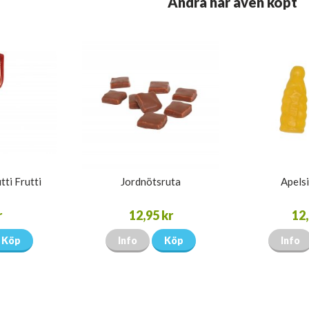
Andra har även köpt
tti Frutti
Jordnötsruta
Apelsi
r
12,95 kr
12,
Köp
Info
Köp
Info