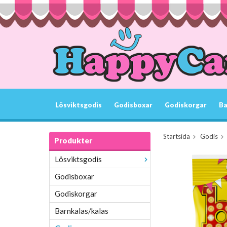
Lösviktsgodis
Godisboxar
Godiskorgar
Ba
Startsida
Godis
Produkter
Lösviktsgodis
Godisboxar
Godiskorgar
Barnkalas/kalas