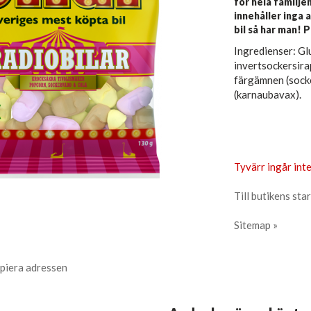
för hela familjen
innehåller inga 
bil så har man! 
Ingredienser: Glu
invertsockersirap
färgämnen (socke
(karnaubavax).
Tyvärr ingår inte
Till butikens star
Sitemap »
piera adressen