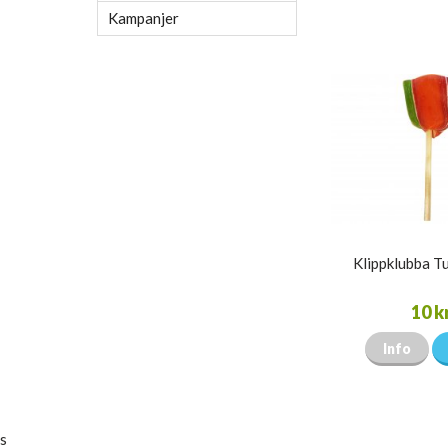
Kampanjer
Klippklubba Tu
10 k
Info
s