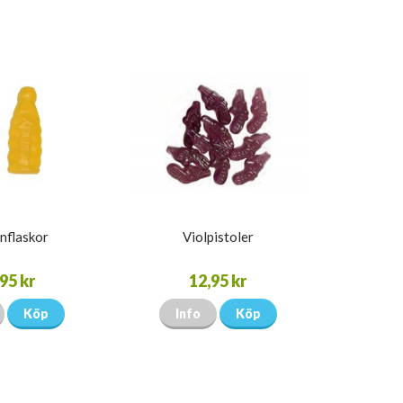
nflaskor
Violpistoler
95 kr
12,95 kr
Köp
Info
Köp