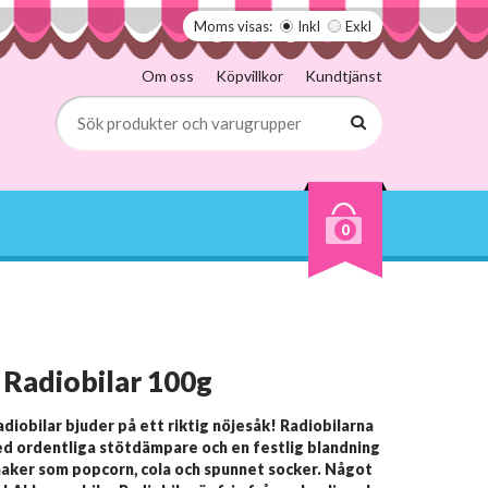
Moms visas:
Inkl
Exkl
Om oss
Köpvillkor
Kundtjänst
0
 Radiobilar 100g
adiobilar bjuder på ett riktig nöjesåk! Radiobilarna
ed ordentliga stötdämpare och en festlig blandning
maker som popcorn, cola och spunnet socker. Något