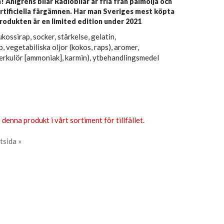
! Ahlgrens bilar Radiobilar är fria från palmolja och
artificiella färgämnen. Har man Sveriges mest köpta
Produkten är en limited edition under 2021
kossirap, socker, stärkelse, gelatin,
, vegetabiliska oljor (kokos, raps), aromer,
rkulör [ammoniak], karmin), ytbehandlingsmedel
 denna produkt i vårt sortiment för tillfället.
tsida »