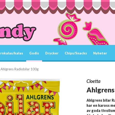
rnkalas/kalas
Godis
Drycker
Chips/Snacks
Nyheter
Ahlgrens Radiobilar 100g
Cloetta
Ahlgrens
Ahlgrens bilar R
har en kaross m
av goda tivolis