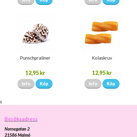
Punschpraliner
Kolaskruv
12,95 kr
12,95 kr
Info
Köp
Info
Köp
s
Besöksadress
Nornegatan 2
21586 Malmö