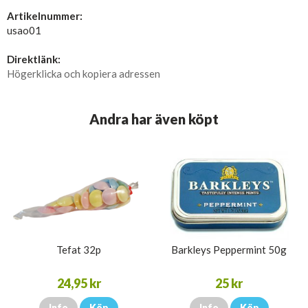
Artikelnummer:
usao01
Direktlänk:
Högerklicka och kopiera adressen
Andra har även köpt
Tefat 32p
Barkleys Peppermint 50g
24,95 kr
25 kr
Info
Köp
Info
Köp