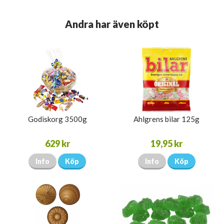
Andra har även köpt
Godiskorg 3500g
Ahlgrens bilar 125g
629 kr
19,95 kr
Info
Köp
Info
Köp