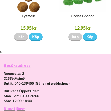
Lysmelk
Gröna Grodor
15,95 kr
12,95 kr
Info
Köp
Info
Köp
s
Besöksadress
Nornegatan 2
21586 Malmö
Butik: 040-139400 (Gäller ej webbshop)
Butikens Öppettider:
Mån-Lör: 10:00-20:00
Sön: 12:00-18:00
Kundtjänst