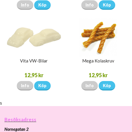
Info
Köp
Info
Köp
Vita VW-Bilar
Mega Kolaskruv
12,95 kr
12,95 kr
Info
Köp
Info
Köp
s
Besöksadress
Nornegatan 2