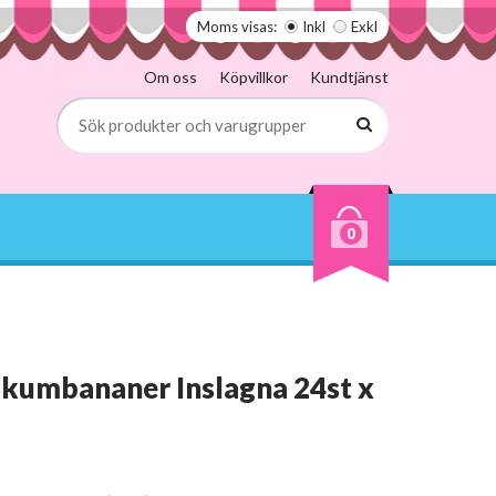
Moms visas:
Inkl
Exkl
Om oss
Köpvillkor
Kundtjänst
0
 Skumbananer Inslagna 24st x