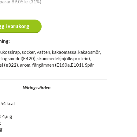
sparar 89,05 kr (31%)
gg i varukorg
ning:
lukossirap, socker, vatten, kakaomassa, kakaosmör,
seringsmedel(E420), skummedel(mjölksprotein),
el
(e322)
, arom, färgämnen (E160a,E101). Spår
Näringsvärden
54 kcal
t 4,6 g
g
 g