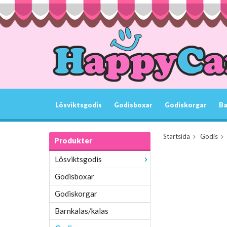
Lösviktsgodis
Godisboxar
Godiskorgar
Ba
Startsida
Godis
Produkter
Lösviktsgodis
Godisboxar
Godiskorgar
Barnkalas/kalas