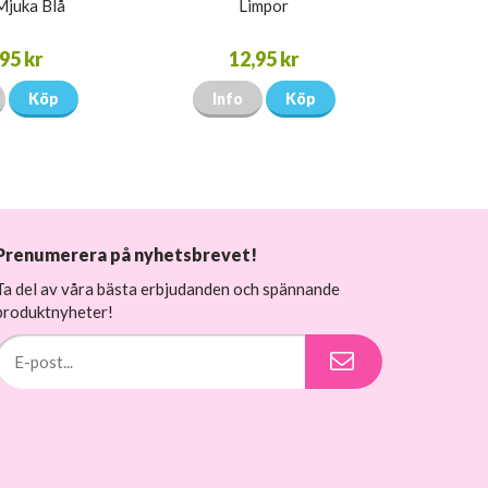
Mjuka Blå
Limpor
95 kr
12,95 kr
Köp
Info
Köp
Prenumerera på nyhetsbrevet!
Ta del av våra bästa erbjudanden och spännande
produktnyheter!