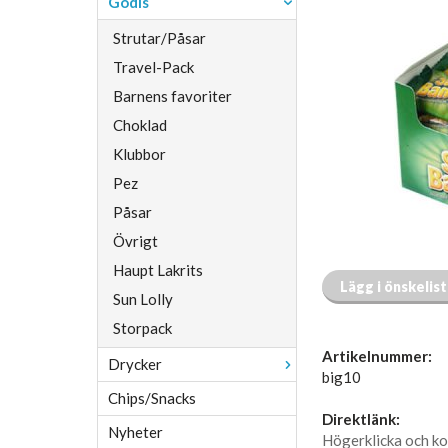
Godis
Strutar/Påsar
Travel-Pack
Barnens favoriter
Choklad
Klubbor
Pez
Påsar
Övrigt
Haupt Lakrits
Lägg i önskelis
Sun Lolly
Storpack
Artikelnummer:
Drycker
big10
Chips/Snacks
Direktlänk:
Nyheter
Högerklicka och ko