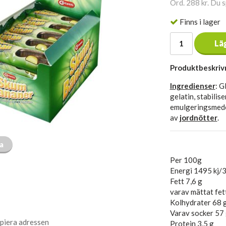
Ord. 288 kr. Du 
Finns i lager
Lä
Produktbeskriv
Ingredienser
: G
gelatin, stabili
emulgeringsmed
av
jordnötter
.
ta
Per 100g
Energi 1495 kj/3
Fett 7,6 g
varav mättat fet
Kolhydrater 68 
Varav socker 57
piera adressen
Protein 3,5 g