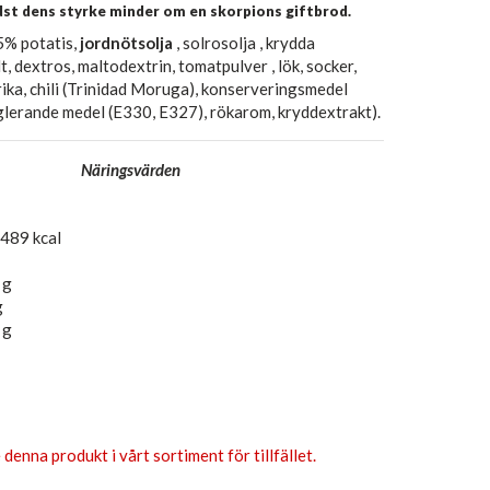
dst dens styrke minder om en skorpions giftbrod.
5% potatis,
jordnötsolja
, solrosolja , krydda
t, dextros, maltodextrin, tomatpulver , lök, socker,
rika, chili (Trinidad Moruga), konserveringsmedel
lerande medel (E330, E327), rökarom, kryddextrakt).
Näringsvärden
 489 kcal
 g
g
 g
 denna produkt i vårt sortiment för tillfället.