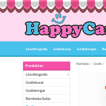
Lösviktsgodis
Godisboxar
Godiskorgar
Ba
Startsida
Godis
Produkter
Lösviktsgodis
Godisboxar
Godiskorgar
Barnkalas/kalas