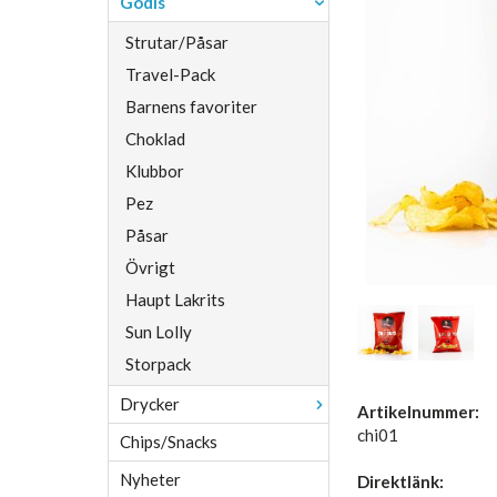
Godis
Strutar/Påsar
Travel-Pack
Barnens favoriter
Choklad
Klubbor
Pez
Påsar
Övrigt
Haupt Lakrits
Sun Lolly
Storpack
Drycker
Artikelnummer:
chi01
Chips/Snacks
Nyheter
Direktlänk: