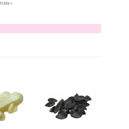
tsida »