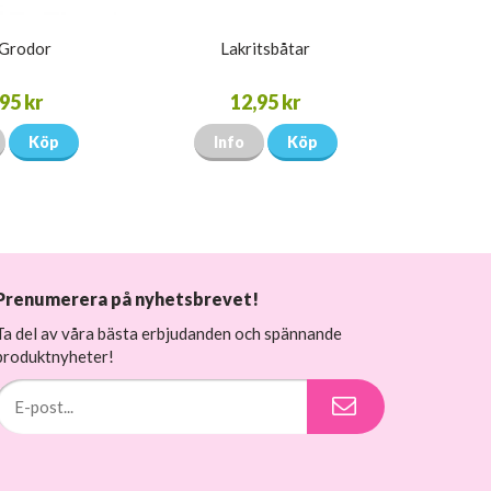
 Grodor
Lakritsbåtar
95 kr
12,95 kr
Köp
Info
Köp
Prenumerera på nyhetsbrevet!
Ta del av våra bästa erbjudanden och spännande
produktnyheter!