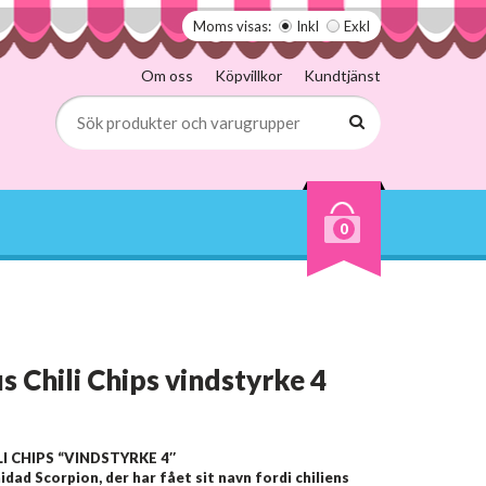
Moms visas:
Inkl
Exkl
Om oss
Köpvillkor
Kundtjänst
0
us Chili Chips vindstyrke 4
LI CHIPS “VINDSTYRKE 4″
dad Scorpion, der har fået sit navn fordi chiliens