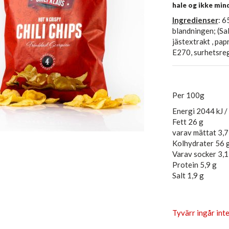
hale og ikke min
Ingredienser
: 6
blandningen; (Sal
jästextrakt , pap
E270, surhetsreg
Per 100g
Energi 2044 kJ /
Fett 26 g
varav mättat 3,7
Kolhydrater 56 
Varav socker 3,1
Protein 5,9 g
Salt 1,9 g
Tyvärr ingår inte