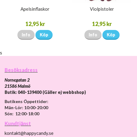
Apelsinflaskor
Violpistoler
12,95 kr
12,95 kr
Info
Köp
Info
Köp
s
Besöksadress
Nornegatan 2
21586 Malmö
Butik: 040-139400 (Gäller ej webbshop)
Butikens Öppettider:
Mån-Lör: 10:00-20:00
Sön: 12:00-18:00
Kundtjänst
kontakt@happycandy.se