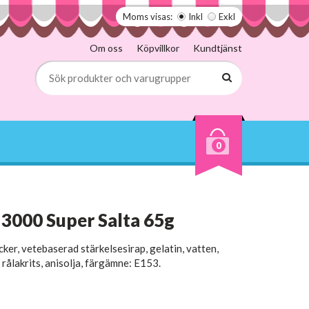
Moms visas:
Inkl
Exkl
Om oss
Köpvillkor
Kundtjänst
0
 3000 Super Salta 65g
ker, vetebaserad stärkelsesirap, gelatin, vatten,
rålakrits, anisolja, färgämne: E153.