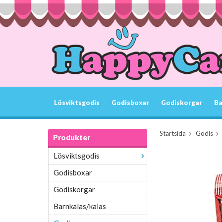
Lösviktsgodis
Godisboxar
Godiskorgar
Ba
Startsida
Godis
Produkter
Lösviktsgodis
Godisboxar
Godiskorgar
Barnkalas/kalas