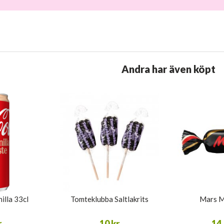
Andra har även köpt
illa 33cl
Tomteklubba Saltlakrits
Mars M
r
10 kr
14,