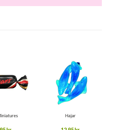
iniatures
Hajar
95 kr
12,95 kr