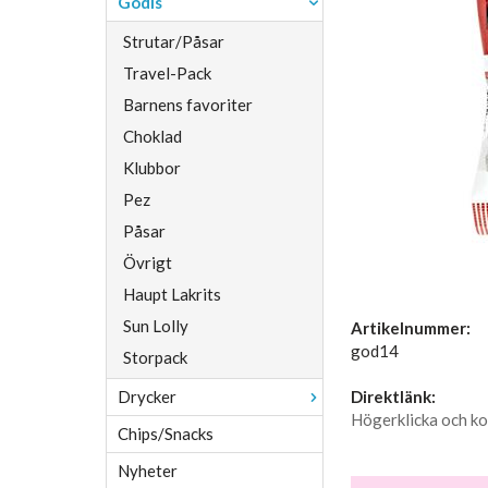
Godis
Strutar/Påsar
Travel-Pack
Barnens favoriter
Choklad
Klubbor
Pez
Påsar
Övrigt
Haupt Lakrits
Sun Lolly
Artikelnummer:
god14
Storpack
Drycker
Direktlänk:
Högerklicka och ko
Chips/Snacks
Nyheter