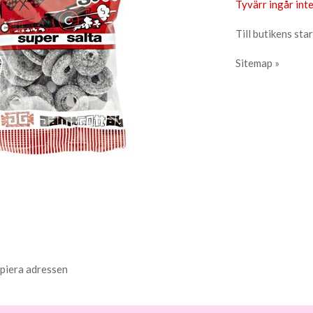
Tyvärr ingår inte
Till butikens star
Sitemap »
piera adressen