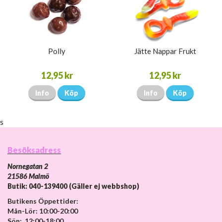
Polly
Jätte Nappar Frukt
12,95 kr
12,95 kr
Info
Köp
Info
Köp
s
Besöksadress
Nornegatan 2
21586 Malmö
Butik: 040-139400 (Gäller ej webbshop)
Butikens Öppettider:
Mån-Lör: 10:00-20:00
Sön: 12:00-18:00