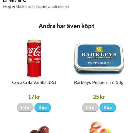
Direktlänk:
Högerklicka och kopiera adressen
Andra har även köpt
Coca Cola Vanilla 33cl
Barkleys Peppermint 50g
17 kr
25 kr
Info
Köp
Info
Köp