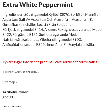
Extra White Peppermint
Ingredienser: Sötningsmedel Xylitol (30%), Sorbitol, Mannitol,
Aspartam, Salt Av Aspartam Och Acesulfam, Acesulfam-K,
Gummibas (Innehåller Lecitin Från Sojaböna),
Förtjockningsmedel E414, Aromer, Fuktighetsbevarande Medel
E422, Färgämne E171, Surhetsregerande Medel
Natriumvätekarbonat, , Ytbehandlingsmedel E903,
Antioxidationsmedel E320,. Innehåller En Fenylalaninkälla
Tyvärr ingår inte denna produkt i vårt sortiment för tillfället.
Till butikens startsida »
Sitemap »
Artikelnummer:
god83