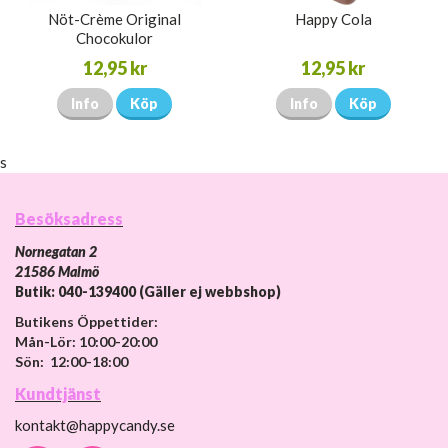
Nöt-Crème Original
Happy Cola
Chocokulor
12,95 kr
12,95 kr
Info
Köp
Info
Köp
s
Besöksadress
Nornegatan 2
21586 Malmö
Butik: 040-139400 (Gäller ej webbshop)
Butikens Öppettider:
Mån-Lör: 10:00-20:00
Sön: 12:00-18:00
Kundtjänst
kontakt@happycandy.se