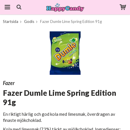
Startsida
Godis
Fazer Dumle Lime Spring Edition 91g
Produkten har blivit tillagd i varukorgen
Fazer
Fazer Dumle Lime Spring Edition
91g
En riktigt härlig och god kola med limesmak, överdragen av
finaste mjökchoklad.
Kola med limesmak (73%) täckt av mjölkchoklad. Ingredienser: