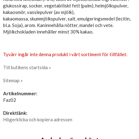
glukossirap, socker, vegetabiliskt fett (palm), helmjölkspulver,
kakaosmör, vasslepulver (av mjölk),
kakaomassa, skummjölkspulver, salt, emulgeringsmedel (lecitin,
bl.a. Soja), arom. Kaninnehålla nötter, mandel och vete.
Mjölkchokladen innehåller minst 30% kakao.
Tyvärr ingår inte denna produkt i vårt sortiment för tillfället.
Till butikens startsida »
Sitemap »
Artikelnummer:
Faz02
Direktlänk:
Högerklicka och kopiera adressen