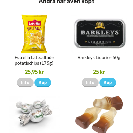
Andra har även köpt
Estrella Lättsaltade
Barkleys Liqorice 50g
potatischips (175g)
25,95 kr
25 kr
Info
Köp
Info
Köp