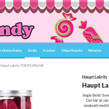
rnkalas/kalas
Godis
Drycker
Chips/Snacks
Nyheter
Haupt Lakrits TOMTEJÄVLAR!
Haupt Lakrits
Haupt L
Jingle Bells! Sve
Det här är vär
smaksatt med kl