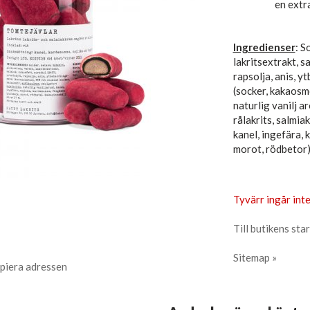
en extra
Ingredienser
: S
lakritsextrakt, s
rapsolja, anis, 
(socker, kakaosm
naturlig vanilj ar
rålakrits, salmia
kanel, ingefära,
morot, rödbetor)
Tyvärr ingår inte
Till butikens star
Sitemap »
piera adressen