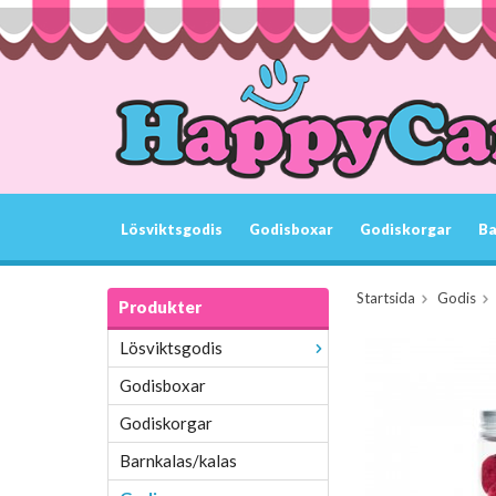
Lösviktsgodis
Godisboxar
Godiskorgar
Ba
Startsida
Godis
Produkter
Lösviktsgodis
Godisboxar
Godiskorgar
Barnkalas/kalas