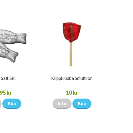
Salt Sill
Klippklubba Smultron
95 kr
10 kr
Köp
Info
Köp