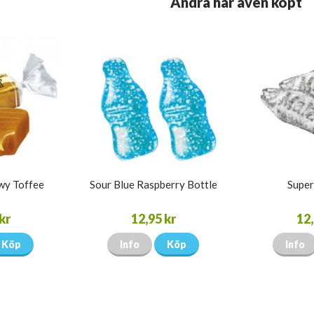
Andra har även köpt
wy Toffee
Sour Blue Raspberry Bottle
Super 
kr
12,95 kr
12,
Köp
Info
Köp
Info