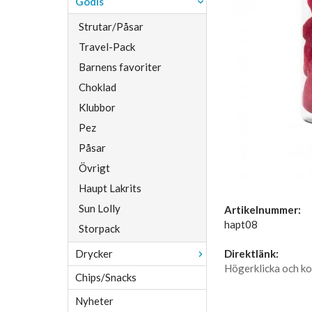
Godis
Strutar/Påsar
Travel-Pack
Barnens favoriter
Choklad
Klubbor
Pez
Påsar
Övrigt
Haupt Lakrits
Sun Lolly
Artikelnummer:
hapt08
Storpack
Drycker
Direktlänk:
Högerklicka och ko
Chips/Snacks
Nyheter