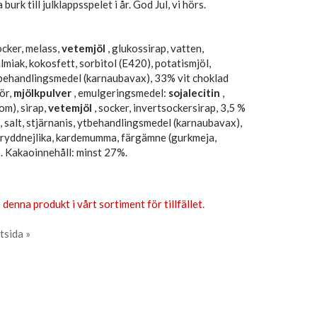
 burk till julklappsspelet i år. God Jul, vi hörs.
ocker, melass,
vetemjöl
, glukossirap, vatten,
almiak, kokosfett, sorbitol (E420), potatismjöl,
ytbehandlingsmedel (karnaubavax), 33% vit choklad
ör,
mjölkpulver
, emulgeringsmedel:
sojalecitin
,
om), sirap,
vetemjöl
, socker, invertsockersirap, 3,5 %
k, salt, stjärnanis, ytbehandlingsmedel (karnaubavax),
 kryddnejlika, kardemumma, färgämne (gurkmeja,
. Kakaoinnehåll: minst 27%.
 denna produkt i vårt sortiment för tillfället.
tsida »