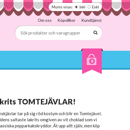
Moms visas:
Inkl
Exkl
Om oss
Köpvillkor
Kundtjänst
0
akrits TOMTEJÄVLAR!
nskjävlar tar på sig röd kostym och blir en Tomtejävel.
ldens saltaste lakrits omgiven av vit choklad som vi
assiska pepparkakskryddor. Ät upp allt själv, men köp