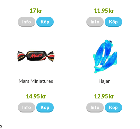
17 kr
11,95 kr
Info
Köp
Info
Köp
Mars Miniatures
Hajar
14,95 kr
12,95 kr
Info
Köp
Info
Köp
s