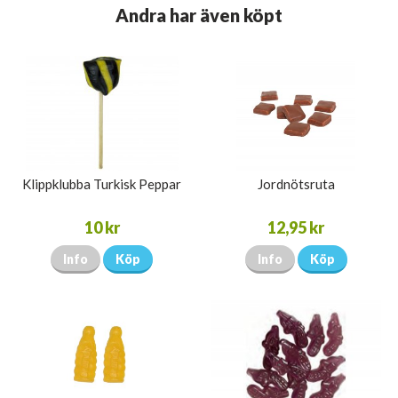
Andra har även köpt
Klippklubba Turkisk Peppar
Jordnötsruta
10 kr
12,95 kr
Info
Köp
Info
Köp