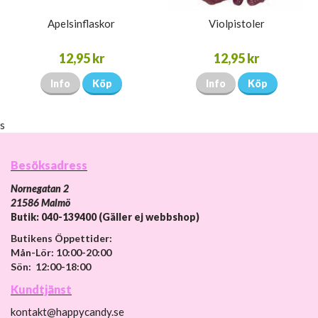
Apelsinflaskor
Violpistoler
12,95 kr
12,95 kr
Info
Köp
Info
Köp
s
Besöksadress
Nornegatan 2
21586 Malmö
Butik: 040-139400 (Gäller ej webbshop)
Butikens Öppettider:
Mån-Lör: 10:00-20:00
Sön: 12:00-18:00
Kundtjänst
kontakt@happycandy.se