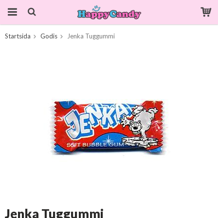
Startsida
Godis
Jenka Tuggummi
Produkten har blivit tillagd i varukorgen
Jenka Tuggummi