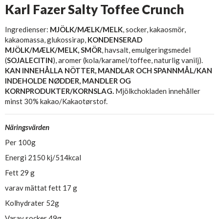
Karl Fazer Salty Toffee Crunch
Ingredienser:
MJÖLK/MÆLK/MELK
, socker, kakaosmör,
kakaomassa, glukossirap,
KONDENSERAD
MJÖLK/MÆLK/MELK, SMÖR
, havsalt, emulgeringsmedel
(
SOJALECITIN
), aromer (kola/karamel/toffee, naturlig vanilj).
KAN INNEHÅLLA NÖTTER, MANDLAR OCH SPANNMÅL/KAN
INDEHOLDE NØDDER, MANDLER OG
KORNPRODUKTER/KORNSLAG.
Mjölkchokladen innehåller
minst 30% kakao/Kakaotørstof.
Näringsvärden
Per 100g
Energi 2150 kj/514kcal
Fett 29 g
varav mättat fett 17 g
Kolhydrater 52g
Varav socker 49g