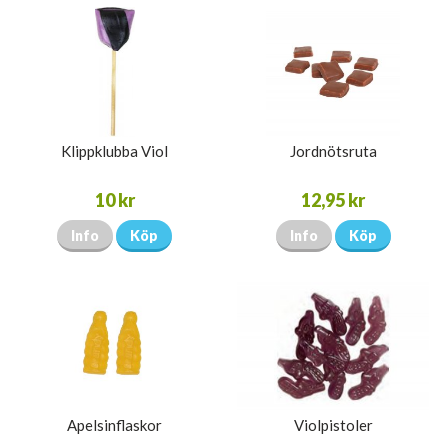
Klippklubba Viol
Jordnötsruta
10 kr
12,95 kr
Info
Köp
Info
Köp
Apelsinflaskor
Violpistoler