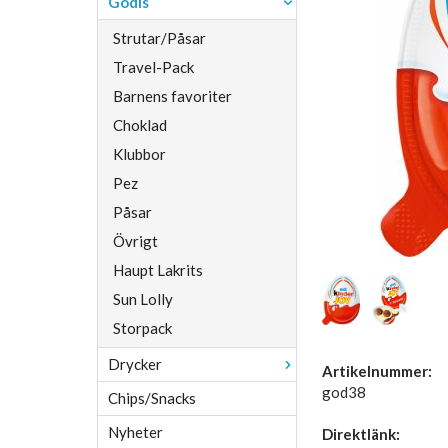
Godis
Strutar/Påsar
Travel-Pack
Barnens favoriter
Choklad
Klubbor
Pez
Påsar
Övrigt
Haupt Lakrits
Sun Lolly
Storpack
Drycker
Artikelnummer:
god38
Chips/Snacks
Nyheter
Direktlänk: