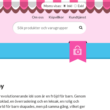
Moms visas:
Inkl
Exkl
Om oss
Köpvillkor
Kundtjänst
0
oy
revolutionerande idé
som
är
en
fröjd för
barn
.
Genom
oklad
,
en överraskning
och
en
leksak
,
en rolig
och
rld för barn
skapades
, men på
samma gång
, vilket ger