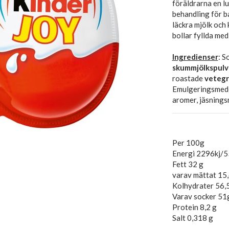
föräldrarna
en
l
behandling för
b
läckra
mjölk
och
bollar
fyllda
med
Ingredienser
: S
skummjölkspulv
roastade
veteg
Emulgeringsmede
aromer, jäsningsm
Per 100g
Energi 2296kj/5
Fett 32 g
varav mättat 15
Kolhydrater 56,
Varav socker 51
Protein 8,2 g
Salt 0,318 g