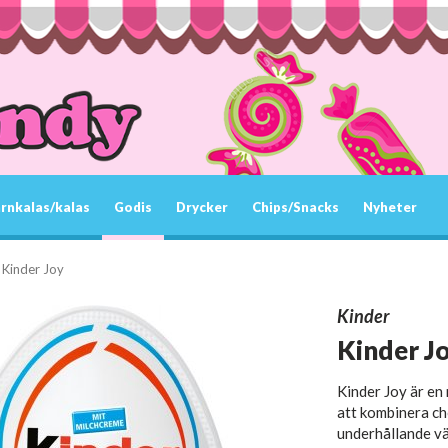
rnkalas/kalas
Godis
Drycker
Chips/Snacks
Nyheter
Kinder Joy
Kinder
Kinder J
Kinder
Joy
är
en
att kombinera
ch
underhållande
vä