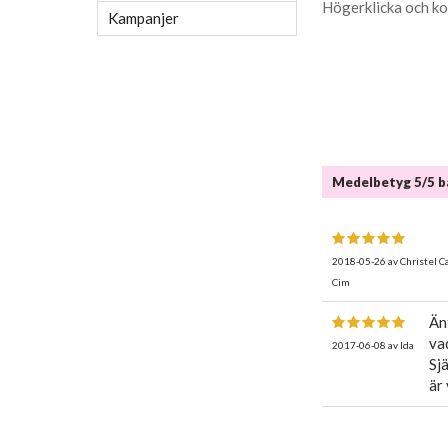
Högerklicka och ko
Kampanjer
Medelbetyg
5
/5 
2018-05-26
av
Christel C
Cim
Än
va
2017-06-08
av
Ida
Sj
är