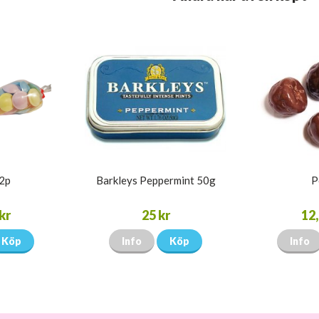
32p
Barkleys Peppermint 50g
P
kr
25 kr
12,
Köp
Info
Köp
Info