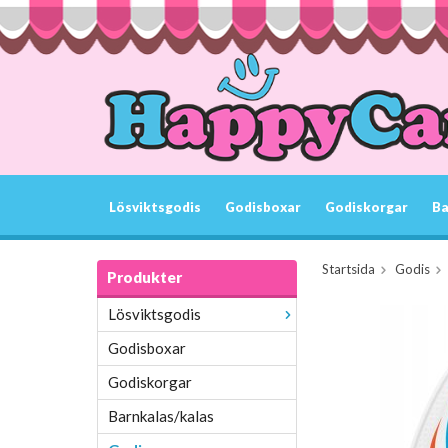
Lösviktsgodis
Godisboxar
Godiskorgar
Ba
Startsida
Godis
Produkter
Lösviktsgodis
Godisboxar
Godiskorgar
Barnkalas/kalas