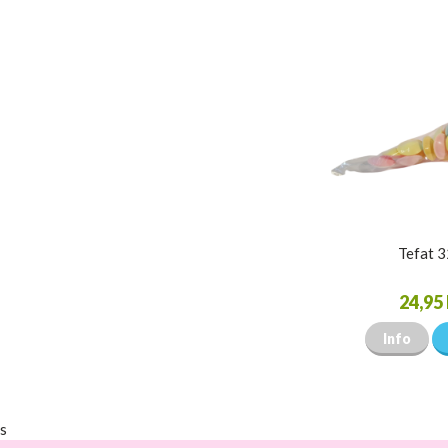
Tefat 
24,95 
Info
s