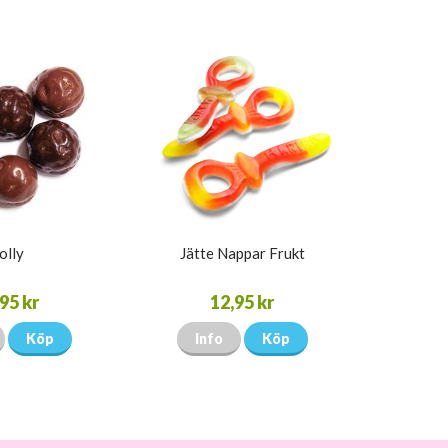
olly
Jätte Nappar Frukt
95 kr
12,95 kr
Köp
Info
Köp