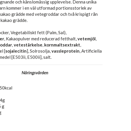
ugnande
och
känslomässig upplevelse
.
Denna unika
arn
kommer
i
en väl utformad
portionsstorlek
av
kakao
grädde
med
vetegroddar och
två
krispigt
rån
kakao
grädde
.
ocker, Vegetabiliskt fett (Palm, Sal),
er
, Kakaopulver med reducerad fetthalt,
vetemjöl
,
roddar
,
vetestärkelse
,
kornmaltsextrakt
,
l [
sojalecitin
], Solrosolja,
vassleprotein
, Artificiella
edel [E503ii, E500ii], salt.
Näringsvärden
50kcal
,4g
5 g
g