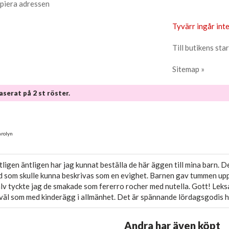
piera adressen
Tyvärr ingår inte
Till butikens star
Sitemap »
baserat på
2
st röster.
arolyn
tligen äntligen har jag kunnat beställa de här äggen till mina barn. D
d som skulle kunna beskrivas som en evighet. Barnen gav tummen upp 
älv tyckte jag de smakade som fererro rocher med nutella. Gott! Leksa
 väl som med kinderägg i allmänhet. Det är spännande lördagsgodis h
Andra har även köpt