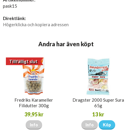
pask15
Direktlänk:
Högerklicka och kopiera adressen
Andra har även köpt
Tillfälligt slut
Fredriks Karameller
Dragster 2000 Super Sura
Filidutter 300g
65g
39,95 kr
13 kr
Info
Info
Köp