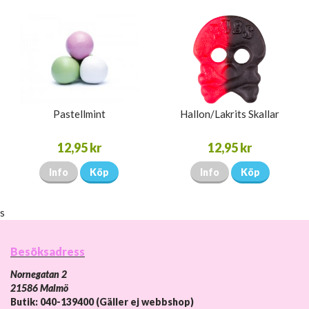
Pastellmint
Hallon/Lakrits Skallar
12,95 kr
12,95 kr
Info
Köp
Info
Köp
s
Besöksadress
Nornegatan 2
21586 Malmö
Butik: 040-139400 (Gäller ej webbshop)