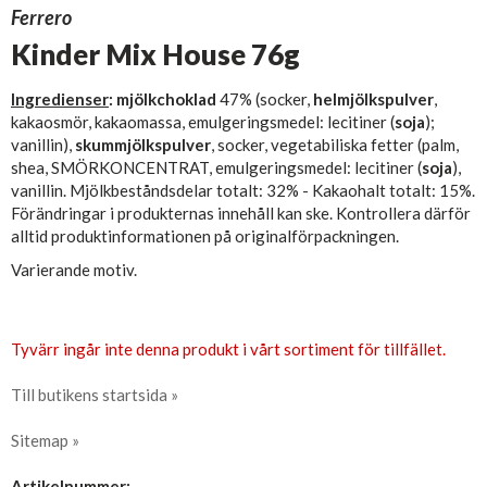
Ferrero
Kinder Mix House 76g
Ingredienser
: mjölkchoklad
47% (socker,
helmjölkspulver
,
kakaosmör, kakaomassa, emulgeringsmedel: lecitiner (
soja
);
vanillin),
skummjölkspulver
, socker, vegetabiliska fetter (palm,
shea, SMÖRKONCENTRAT, emulgeringsmedel: lecitiner (
soja
),
vanillin. Mjölkbeståndsdelar totalt: 32% - Kakaohalt totalt: 15%.
Förändringar i produkternas innehåll kan ske. Kontrollera därför
alltid produktinformationen på originalförpackningen.
Varierande motiv.
Tyvärr ingår inte denna produkt i vårt sortiment för tillfället.
Till butikens startsida »
Sitemap »
Artikelnummer: