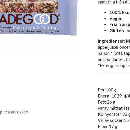
samt fria från gl
100% Ekol
Vegan
Fria från 
Gluten- oc
Ingredienser
:
M
äppeljuicekoncent
hallon * (2%), tap
antioxidanter: bl
*Ekologisk ingre
Per 100g
Energi 1829 kj/4
Fett 26 g
varav mättat fet
piera adressen
Kolhydrater 33 
Varav socker 15
Fiber 17 g