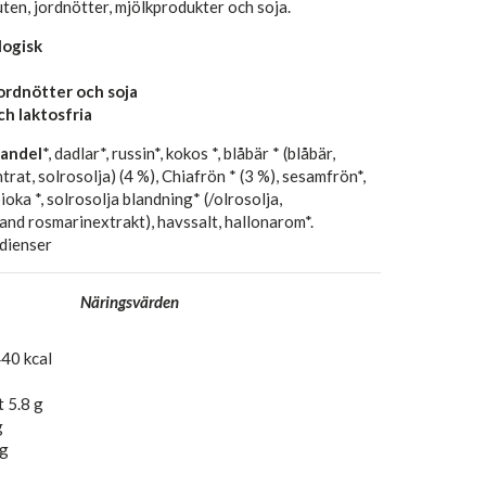
uten, jordnötter, mjölkprodukter och soja.
ogisk
jordnötter och soja
h laktosfria
andel
*, dadlar*, russin*, kokos *, blåbär * (blåbär,
rat, solrosolja) (4 %), Chiafrön * (3 %), sesamfrön*,
ioka *, solrosolja blandning* (/olrosolja,
and rosmarinextrakt), havssalt, hallonarom*.
dienser
Näringsvärden
40 kcal
t 5.8 g
g
 g