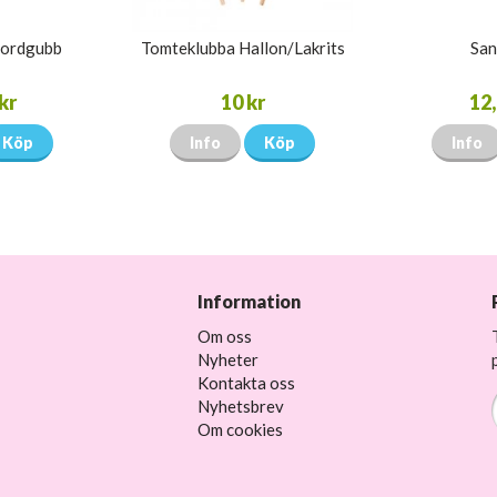
Jordgubb
Tomteklubba Hallon/Lakrits
San
kr
10 kr
12,
Köp
Info
Köp
Info
Information
Om oss
Nyheter
Kontakta oss
Nyhetsbrev
Om cookies