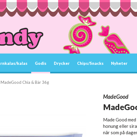
rnkalas/kalas
Godis
Drycker
Chips/Snacks
Nyheter
MadeGood Chia & Bär 36g
MadeGood
MadeGood
Made Good med sm
honung eller sir
när som på dagen