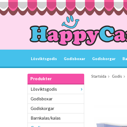
Lösviktsgodis
Godisboxar
Godiskorgar
Ba
Startsida
Godis
Produkter
Lösviktsgodis
Godisboxar
Godiskorgar
Barnkalas/kalas