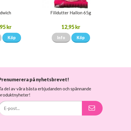
dwich
Filidutter Hallon 65g
95 kr
12,95 kr
Köp
Info
Köp
Prenumerera på nyhetsbrevet!
Ta del av våra bästa erbjudanden och spännande
produktnyheter!