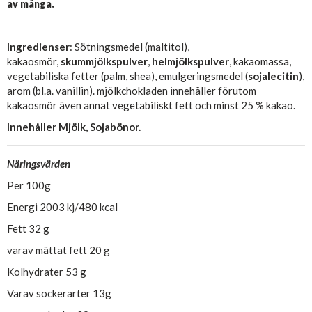
av många.
Ingredienser
: Sötningsmedel (maltitol),
kakaosmör,
skummjölkspulver
,
helmjölkspulver
, kakaomassa,
vegetabiliska fetter (palm, shea), emulgeringsmedel (
sojalecitin
),
arom (bl.a. vanillin). mjölkchokladen innehåller förutom
kakaosmör även annat vegetabiliskt fett och minst 25 % kakao.
Innehåller Mjölk, Sojabönor.​
Näringsvärden
Per 100g
Energi 2003 kj/480 kcal
Fett 32 g
varav mättat fett 20 g
Kolhydrater 53 g
Varav sockerarter 13g