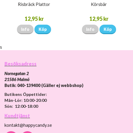
Risbräck Plattor
Körsbär
12,95 kr
12,95 kr
Info
Köp
Info
Köp
s
Besöksadress
Nornegatan 2
21586 Malmö
Butik: 040-139400 (Gäller ej webbshop)
Butikens Öppettider:
Mån-Lör: 10:00-20:00
Sön: 12:00-18:00
Kundtjänst
kontakt@happycandy.se