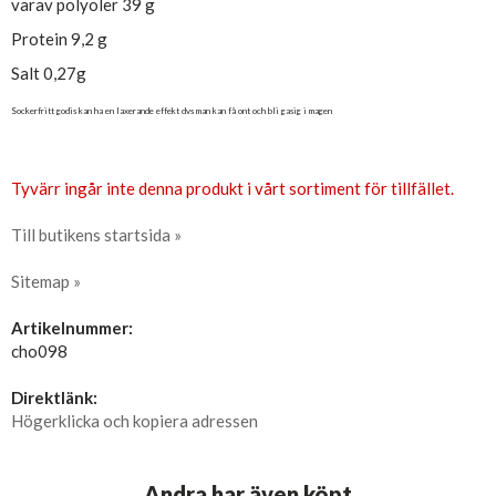
varav polyoler 39 g
Protein 9,2 g
Salt 0,27g
Sockerfritt godis kan ha en laxerande effekt dvs man kan få ont och bli gasig i magen
Tyvärr ingår inte denna produkt i vårt sortiment för tillfället.
Till butikens startsida »
Sitemap »
Artikelnummer:
cho098
Direktlänk:
Högerklicka och kopiera adressen
Andra har även köpt