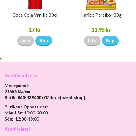
Coca Cola Vanilla 33cl
Haribo Persikor 80g
17 kr
11,95 kr
Info
Köp
Info
Köp
s
Besöksadress
Nornegatan 2
21586 Malmö
Butik: 040-139400 (Gäller ej webbshop)
Butikens Öppettider:
Mån-Lör: 10:00-20:00
Sön: 12:00-18:00
Kundtjänst