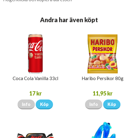
Andra har även köpt
Coca Cola Vanilla 33cl
Haribo Persikor 80g
17 kr
11,95 kr
Info
Köp
Info
Köp