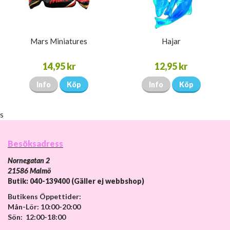
Mars Miniatures
Hajar
14,95 kr
12,95 kr
Info
Köp
Info
Köp
s
Besöksadress
Nornegatan 2
21586 Malmö
Butik: 040-139400 (Gäller ej webbshop)
Butikens Öppettider:
Mån-Lör: 10:00-20:00
Sön: 12:00-18:00