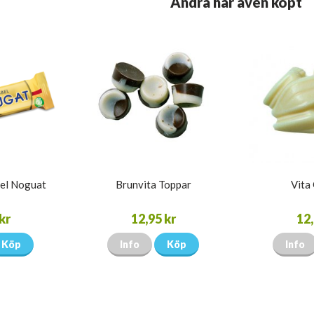
Andra har även köpt
el Noguat
Brunvita Toppar
Vita
kr
12,95 kr
12,
Köp
Info
Köp
Info