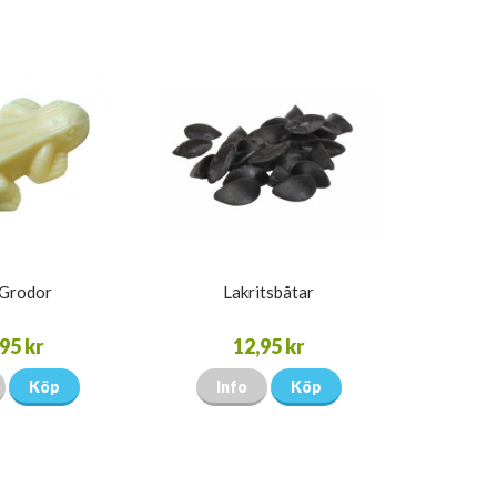
 Grodor
Lakritsbåtar
95 kr
12,95 kr
Köp
Info
Köp