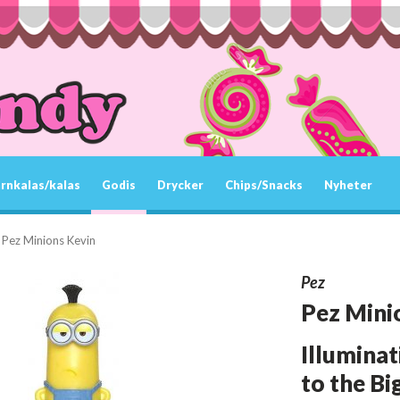
rnkalas/kalas
Godis
Drycker
Chips/Snacks
Nyheter
Pez Minions Kevin
Pez
Pez Mini
Illuminat
to the B