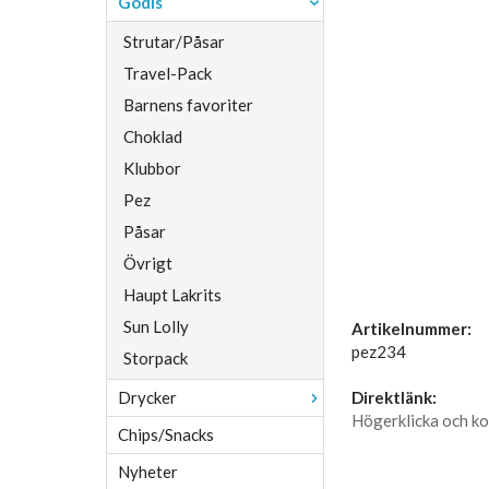
Godis
Strutar/Påsar
Travel-Pack
Barnens favoriter
Choklad
Klubbor
Pez
Påsar
Övrigt
Haupt Lakrits
Sun Lolly
Artikelnummer:
pez234
Storpack
Drycker
Direktlänk:
Högerklicka och ko
Chips/Snacks
Nyheter