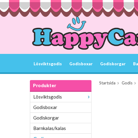
Lösviktsgodis
Godisboxar
Godiskorgar
Ba
Startsida
Godis
Produkter
Lösviktsgodis
Godisboxar
Godiskorgar
Barnkalas/kalas