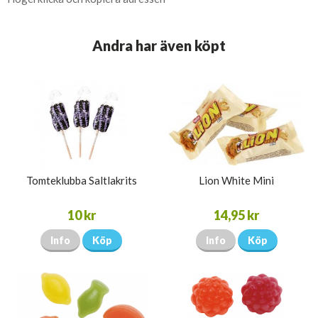
Andra har även köpt
Tomteklubba Saltlakrits
Lion White Mini
10 kr
14,95 kr
Info
Köp
Info
Köp