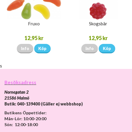
Fruxo
Skogsbär
12,95 kr
12,95 kr
Info
Köp
Info
Köp
s
Besöksadress
Nornegatan 2
21586 Malmö
Butik: 040-139400 (Gäller ej webbshop)
Butikens Öppettider:
Mån-Lör: 10:00-20:00
Sön: 12:00-18:00