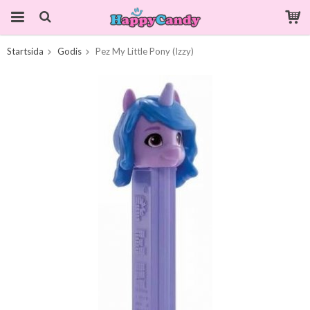
Startsida
Godis
Pez My Little Pony (Izzy)
Produkten har blivit tillagd i varukorgen