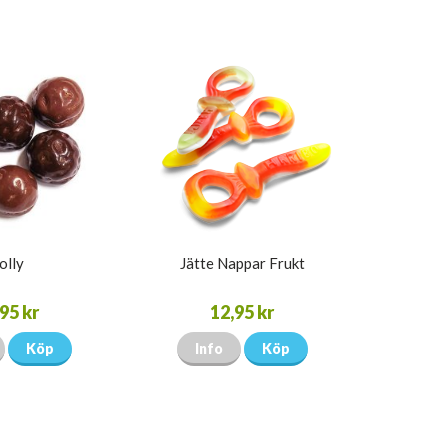
olly
Jätte Nappar Frukt
95 kr
12,95 kr
Köp
Info
Köp