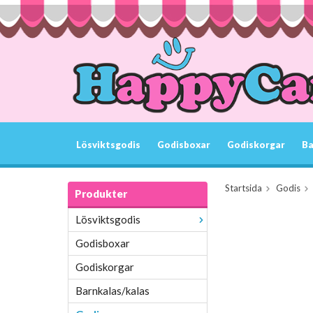
Lösviktsgodis
Godisboxar
Godiskorgar
Ba
Startsida
Godis
Produkter
Lösviktsgodis
Godisboxar
Godiskorgar
Barnkalas/kalas