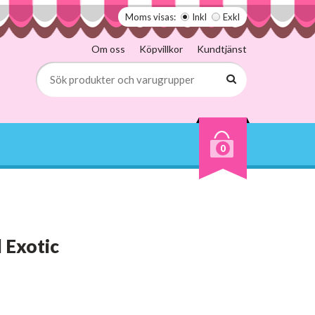
Moms visas:
Inkl
Exkl
Om oss
Köpvillkor
Kundtjänst
0
l Exotic