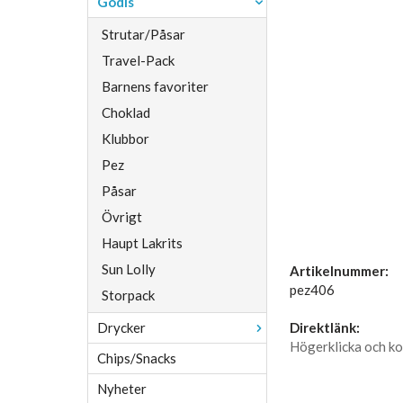
Godis
Strutar/Påsar
Travel-Pack
Barnens favoriter
Choklad
Klubbor
Pez
Påsar
Övrigt
Haupt Lakrits
Sun Lolly
Artikelnummer:
pez406
Storpack
Drycker
Direktlänk:
Högerklicka och ko
Chips/Snacks
Nyheter