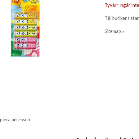
Tyvärr ingår inte
Till butikens star
Sitemap »
piera adressen