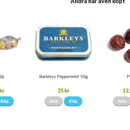
Andra har även köpt
32p
Barkleys Peppermint 50g
P
kr
25 kr
12,
Köp
Info
Köp
Info