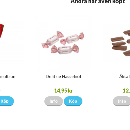
Andra har även köpt
Smultron
Delitzie Hasselnöt
Äkta 
r
14,95 kr
12,
Köp
Info
Köp
Info