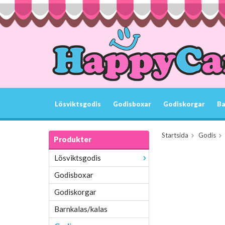
Lösviktsgodis
Godisboxar
Godiskorgar
Ba
Startsida
Godis
Produkter
Lösviktsgodis
Godisboxar
Godiskorgar
Barnkalas/kalas