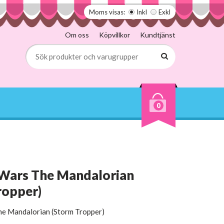
Moms visas:
Inkl
Exkl
Om oss
Köpvillkor
Kundtjänst
0
 Wars The Mandalorian
ropper)
he Mandalorian (Storm Tropper)