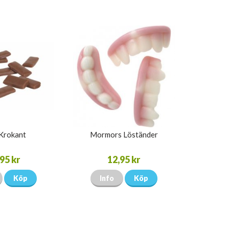
Krokant
Mormors Löständer
95 kr
12,95 kr
Köp
Info
Köp