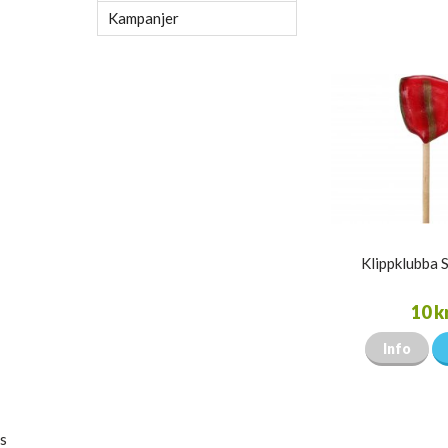
Kampanjer
Klippklubba 
10 k
Info
s