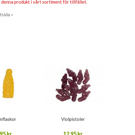
 denna produkt i vårt sortiment för tillfället.
tsida »
nflaskor
Violpistoler
95 kr
12,95 kr