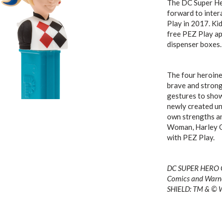
The DC Super Her
forward to inter
Play in 2017. Ki
free PEZ Play a
dispenser boxes. 
The four heroines
brave and strong
gestures to show 
newly created uni
own strengths an
Woman, Harley Qu
with PEZ Play.
DC SUPER HERO GI
Comics and Warne
SHIELD: TM & © 