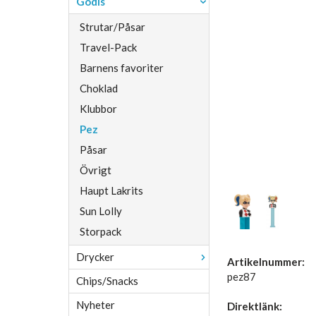
Godis
Strutar/Påsar
Travel-Pack
Barnens favoriter
Choklad
Klubbor
Pez
Påsar
Övrigt
Haupt Lakrits
Sun Lolly
Storpack
Drycker
Artikelnummer:
pez87
Chips/Snacks
Nyheter
Direktlänk: