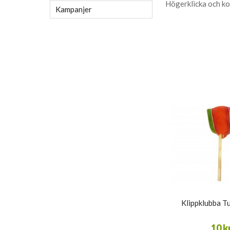
Högerklicka och ko
Kampanjer
Klippklubba Tu
10 k