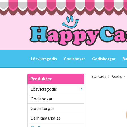
Lösviktsgodis
Godisboxar
Godiskorgar
Ba
Startsida
Godis
Produkter
Lösviktsgodis
Godisboxar
Godiskorgar
Barnkalas/kalas