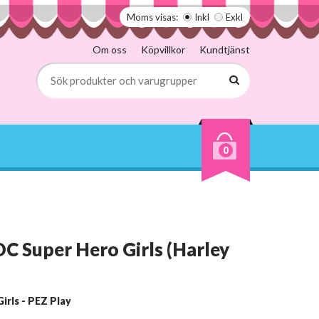
Moms visas:
Inkl
Exkl
Om oss
Köpvillkor
Kundtjänst
0
C Super Hero Girls (Harley
irls - PEZ Play