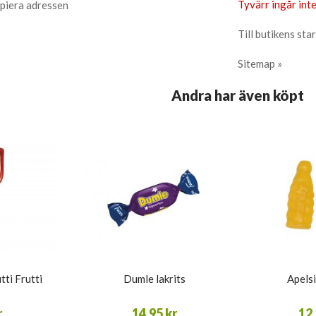
Tyvärr ingår inte
piera adressen
Till butikens star
Sitemap »
Andra har även köpt
tti Frutti
Dumle lakrits
Apelsi
r
14,95 kr
12,