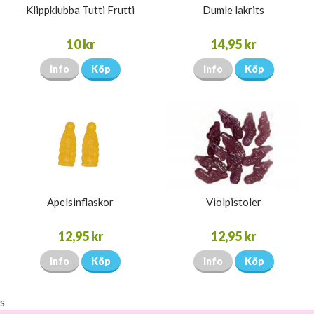
Klippklubba Tutti Frutti
Dumle lakrits
10 kr
14,95 kr
Info
Köp
Info
Köp
Apelsinflaskor
Violpistoler
12,95 kr
12,95 kr
Info
Köp
Info
Köp
s