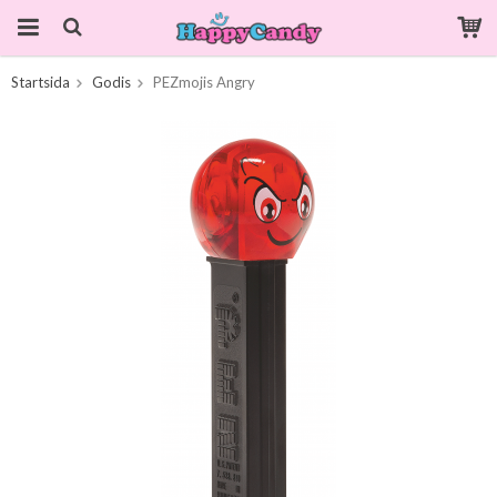
Startsida
Godis
PEZmojis Angry
Produkten har blivit tillagd i varukorgen