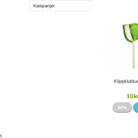
Kampanjer
Klippklubb
10 k
Info
s