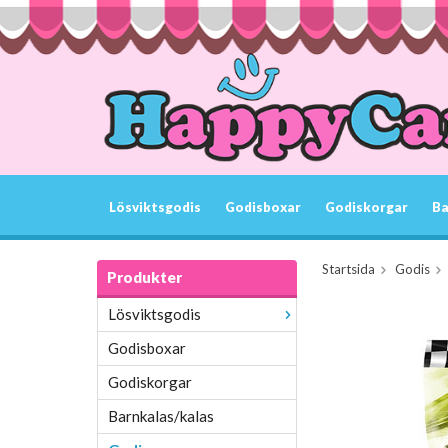
Lösviktsgodis
Godisboxar
Godiskorgar
Ba
Startsida
Godis
Produkter
Lösviktsgodis
Godisboxar
Godiskorgar
Barnkalas/kalas