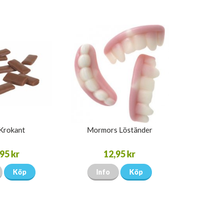
Krokant
Mormors Löständer
95 kr
12,95 kr
Köp
Info
Köp