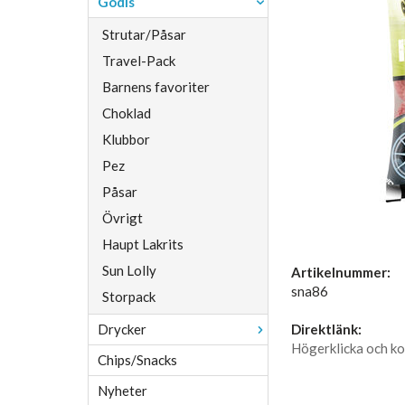
Godis
Strutar/Påsar
Travel-Pack
Barnens favoriter
Choklad
Klubbor
Pez
Påsar
Övrigt
Haupt Lakrits
Sun Lolly
Artikelnummer:
sna86
Storpack
Drycker
Direktlänk:
Högerklicka och ko
Chips/Snacks
Nyheter