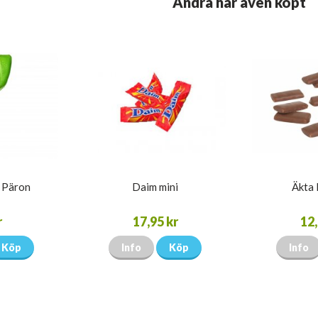
Andra har även köpt
a Päron
Daim mini
Äkta 
r
17,95 kr
12,
Köp
Info
Köp
Info