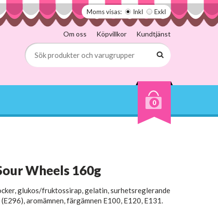
Moms visas:
Inkl
Exkl
Om oss
Köpvillkor
Kundtjänst
0
 Sour Wheels 160g
cker, glukos/fruktossirap, gelatin, surhetsreglerande
a (E296), aromämnen, färgämnen E100, E120, E131.