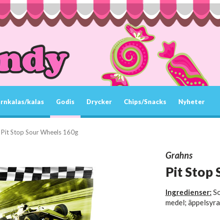
rnkalas/kalas
Godis
Drycker
Chips/Snacks
Nyheter
Pit Stop Sour Wheels 160g
Grahns
Pit Stop
Ingredienser:
So
medel; äppelsyr