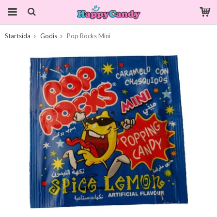
Startsida
Godis
Pop Rocks Mini
Produkten har blivit tillagd i varukorgen