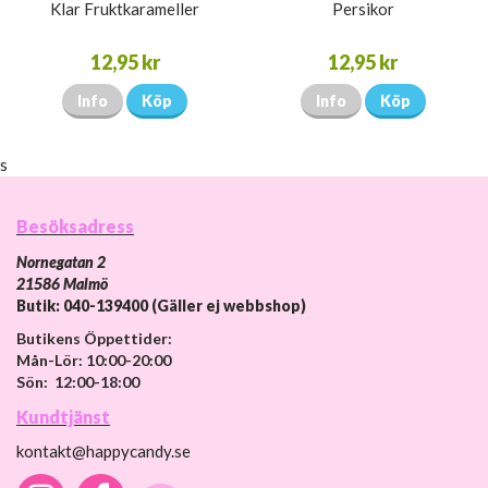
Klar Fruktkarameller
Persikor
12,95 kr
12,95 kr
Info
Köp
Info
Köp
s
Besöksadress
Nornegatan 2
21586 Malmö
Butik: 040-139400 (Gäller ej webbshop)
Butikens Öppettider:
Mån-Lör: 10:00-20:00
Sön: 12:00-18:00
Kundtjänst
kontakt@happycandy.se