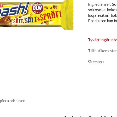
Ingredienser: So
solrosolja, koko
(
sojalecitin
), ba
Produkten kan in
Tyvärr ingår inte
Till butikens star
Sitemap »
piera adressen