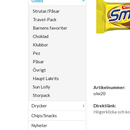
Godis
Strutar/Påsar
Travel-Pack
Barnens favoriter
Choklad
Klubbor
Pez
Påsar
Övrigt
Haupt Lakrits
Sun Lolly
Artikelnummer:
olw20
Storpack
Drycker
Direktlänk:
Högerklicka och ko
Chips/Snacks
Nyheter