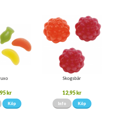
ruxo
Skogsbär
95 kr
12,95 kr
Köp
Info
Köp