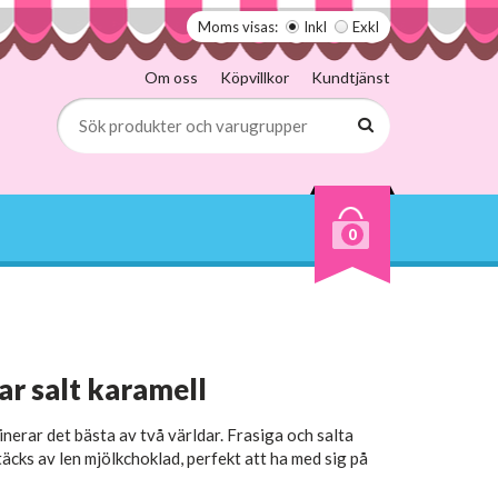
Moms visas:
Inkl
Exkl
Om oss
Köpvillkor
Kundtjänst
0
r salt karamell
nerar det bästa av två världar. Frasiga och salta
äcks av len mjölkchoklad, perfekt att ha med sig på