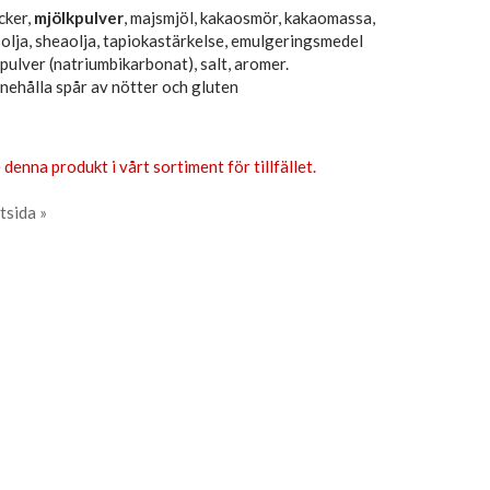
cker,
mjölkpulver
, majsmjöl, kakaosmör, kakaomassa,
solja, sheaolja, tapiokastärkelse, emulgeringsmedel
kpulver (natriumbikarbonat), salt, aromer.
nehålla spår av nötter och gluten
 denna produkt i vårt sortiment för tillfället.
tsida »