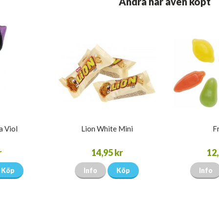
Andra har även köpt
a Viol
Lion White Mini
F
r
14,95 kr
12,
Köp
Info
Köp
Info