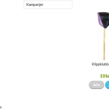
Kampanjer
Klippklubb
10 k
Info
s