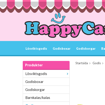
Lösviktsgodis
Godisboxar
Godiskorgar
Ba
Startsida
Godis
Produkter
Lösviktsgodis
Godisboxar
Godiskorgar
Barnkalas/kalas