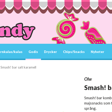
rnkalas/kalas
Godis
Drycker
Chips/Snacks
Nyheter
Smash! bar salt karamell
Olw
Smash! ba
Smash! bar kombi
majssnacks som t
språng.