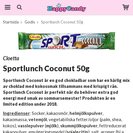
Startsida
Godis
Sportlunch Coconut 50g
Produkten har blivit tillagd i varukorgen
Cloetta
Sportlunch Coconut 50g
Sportlunch Coconut är en god chokladbar som har en härlig mix
av choklad med kokossmak tillsammans med krispigt rån.
Sportlunch Coconut är perfekt när du behöver extra god
energi med smak av sommarsemester! Produkten är en
limited edition under 2018.
Ingredienser
: Socker, kakaosmör,
helmjölkspulver
,
kakaomassa,
vetemjöl
, vegetabiliska fetter/oljor (palm, shea,
kokos),
vasslepulver
(
mjölk
),
skummjölkspulver
, fettreducerat
kakaopulver, emulgeringsmedel (
sojalecitin
), salt, aromer (bl.a.