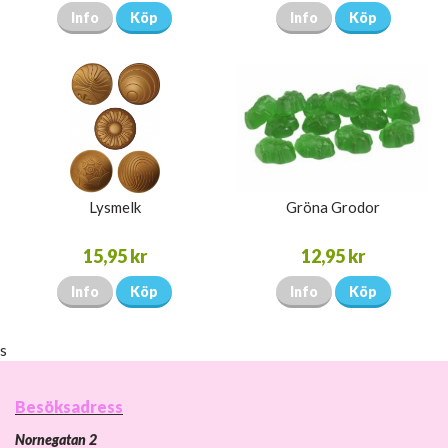
Info
Köp
Info
Köp
Lysmelk
Gröna Grodor
15,95 kr
12,95 kr
Info
Köp
Info
Köp
s
Besöksadress
Nornegatan 2