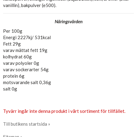
vanillin), bakpulver (e500).
Näringsvärden
Per 100g
Energi 2227kj/ 531kcal
Fett 29g
varav mättat fett 19g
kolhydrat 60g
varav polyoler 0g
varav sockerarter 54g
protein 6g
motsvarande salt 0,36g
salt 0g
Tyvärr ingår inte denna produkt i vårt sortiment för tillfället.
Till butikens startsida »
Sitemap »