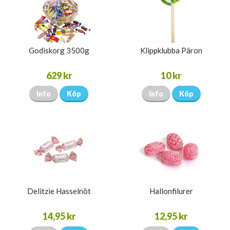
Godiskorg 3500g
Klippklubba Päron
629 kr
10 kr
Info
Köp
Info
Köp
Delitzie Hasselnöt
Hallonfilurer
14,95 kr
12,95 kr