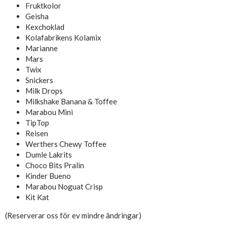
Fruktkolor
Geisha
Kexchoklad
Kolafabrikens Kolamix
Marianne
Mars
Twix
Snickers
Milk Drops
Milkshake Banana & Toffee
Marabou Mini
TipTop
Reisen
Werthers Chewy Toffee
Dumle Lakrits
Choco Bits Pralin
Kinder Bueno
Marabou Noguat Crisp
Kit Kat
(Reserverar oss för ev mindre ändringar)