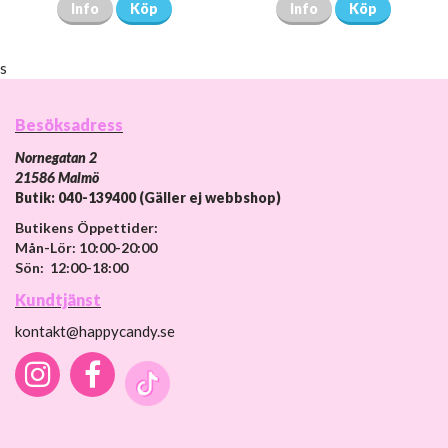
Info
Köp
Info
Köp
s
Besöksadress
Nornegatan 2
21586 Malmö
Butik: 040-139400 (Gäller ej webbshop)
Butikens Öppettider:
Mån-Lör: 10:00-20:00
Sön: 12:00-18:00
Kundtjänst
kontakt@happycandy.se