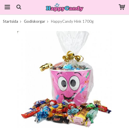
Startsida
Godiskorgar
HappyCandy Hink 1700g
Produkten har blivit tillagd i varukorgen