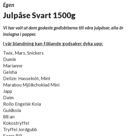
Egen
Julpåse Svart 1500g
Vi har valt ut dom godaste godisbitarna till våra julpåsar, alla är
inslagna i papper.
I vår blandning kan följande godsaker dyka upp:
Twix, Mars, Snickers
Dumle
Marianne
Geisha
Delize: Hasselnöt, Mint
Marabou Mjölkchoklad Mini
Japp
Daim
Rollo Engelsk Kola
Guldkola
88:an
Kokostryffel
Tryffel Jordgubb
Fazer Blå