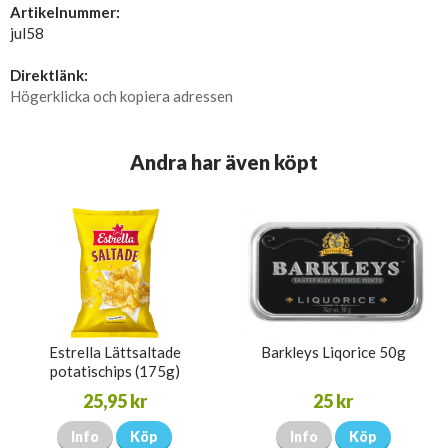
Artikelnummer:
jul58
Direktlänk:
Högerklicka och kopiera adressen
Andra har även köpt
Estrella Lättsaltade
Barkleys Liqorice 50g
potatischips (175g)
25,95 kr
25 kr
Info
Köp
Info
Köp