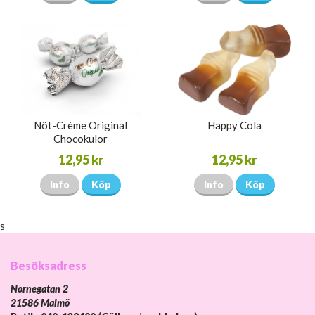
Nöt-Crème Original
Happy Cola
Chocokulor
12,95 kr
12,95 kr
Info
Köp
Info
Köp
s
Besöksadress
Nornegatan 2
21586 Malmö