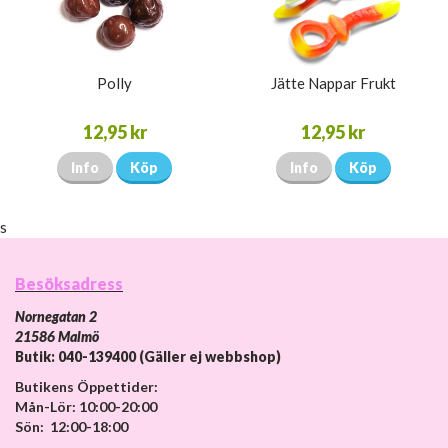
Polly
Jätte Nappar Frukt
12,95 kr
12,95 kr
Info
Köp
Info
Köp
s
Besöksadress
Nornegatan 2
21586 Malmö
Butik: 040-139400 (Gäller ej webbshop)
Butikens Öppettider:
Mån-Lör: 10:00-20:00
Sön: 12:00-18:00