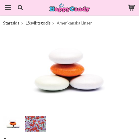
Startsida
Lösviktsgodis
Amerikanska Linser
Produkten har blivit tillagd i varukorgen