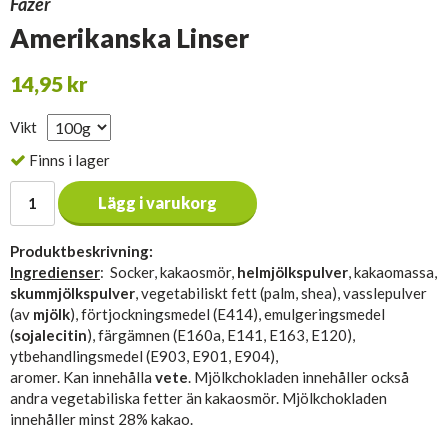
Fazer
Amerikanska Linser
14,95 kr
Vikt
Finns i lager
Lägg i varukorg
Produktbeskrivning:
Ingredienser
: Socker, kakaosmör,
helmjölkspulver
, kakaomassa,
skummjölkspulver
, vegetabiliskt fett (palm, shea), vasslepulver
(av
mjölk
), förtjockningsmedel (E414), emulgeringsmedel
(
sojalecitin
), färgämnen (E160a, E141, E163, E120),
ytbehandlingsmedel (E903, E901, E904),
aromer. Kan innehålla
vete
. Mjölkchokladen innehåller också
andra vegetabiliska fetter än kakaosmör. Mjölkchokladen
innehåller minst 28% kakao.