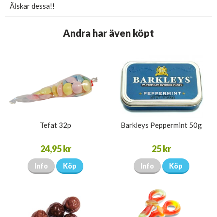
Älskar dessa!!
Andra har även köpt
Tefat 32p
Barkleys Peppermint 50g
24,95 kr
25 kr
Info
Köp
Info
Köp