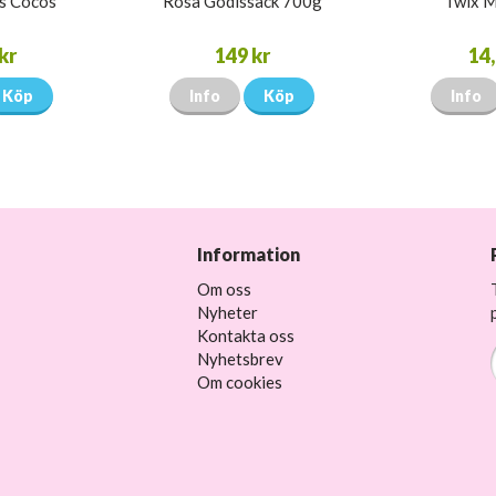
s Cocos
Rosa Godissäck 700g
Twix M
kr
149 kr
14,
Köp
Info
Köp
Info
Information
Om oss
Nyheter
Kontakta oss
Nyhetsbrev
Om cookies