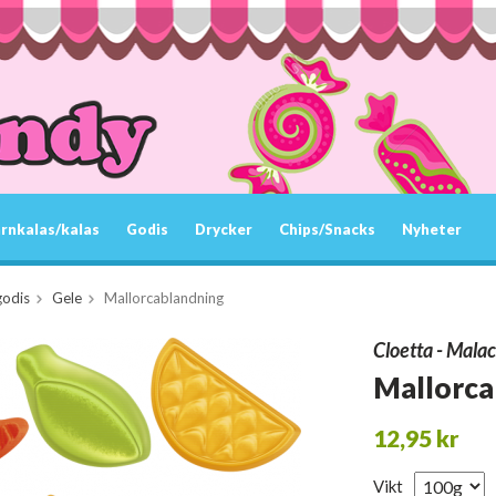
rnkalas/kalas
Godis
Drycker
Chips/Snacks
Nyheter
godis
Gele
Mallorcablandning
Cloetta - Mala
Mallorca
12,95 kr
Vikt