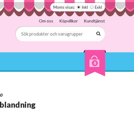
Moms visas:
Inkl
Exkl
Om oss
Köpvillkor
Kundtjänst
0
co
blandning