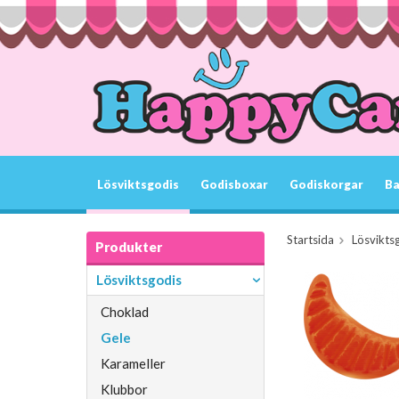
Lösviktsgodis
Godisboxar
Godiskorgar
Ba
Startsida
Lösvikts
Produkter
Lösviktsgodis
Choklad
Gele
Karameller
Klubbor