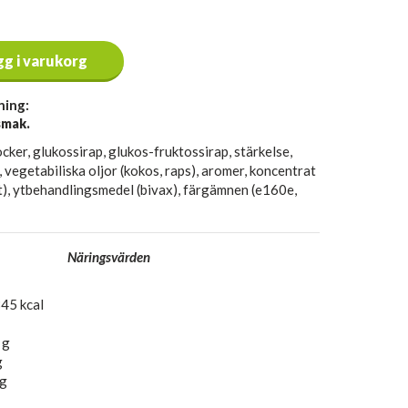
gg i varukorg
ning:
smak.
ocker, glukossirap, glukos-fruktossirap, stärkelse,
, vegetabiliska oljor (kokos, raps), aromer, koncentrat
t), ytbehandlingsmedel (bivax), färgämnen (e160e,
Näringsvärden
45 kcal
 g
g
 g