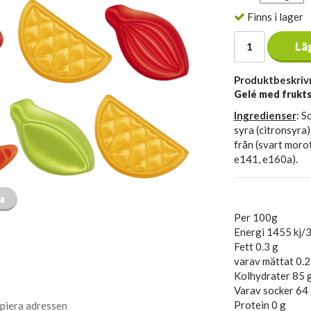
Finns i lager
Lä
Produktbeskriv
Gelé med frukt
Ingredienser
: S
syra (citronsyra)
från (svart moro
e141, e160a).
ta
Per 100g
Energi 1455 kj/3
Fett 0.3 g
varav mättat 0.2
Kolhydrater 85 
Varav socker 64
Protein 0 g
piera adressen