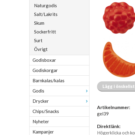
Naturgodis
Salt/Lakrits
Skum
Sockerfritt
Surt
Övrigt
Godisboxar
Godiskorgar
Barnkalas/kalas
Lägg i önskelis
Godis
Drycker
Artikelnummer:
Chips/Snacks
gel39
Nyheter
Direktlänk:
Kampanjer
Högerklicka och ko