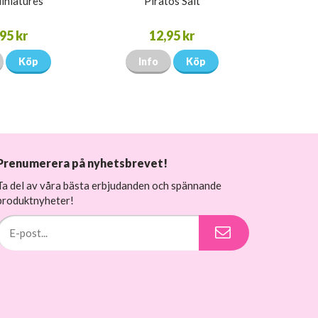
iniatures
Piratos Salt
95 kr
12,95 kr
Köp
Info
Köp
Prenumerera på nyhetsbrevet!
Ta del av våra bästa erbjudanden och spännande
produktnyheter!