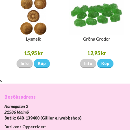
Lysmelk
Gröna Grodor
15,95 kr
12,95 kr
Info
Köp
Info
Köp
s
Besöksadress
Nornegatan 2
21586 Malmö
Butik: 040-139400 (Gäller ej webbshop)
Butikens Öppettider: