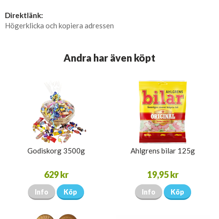
Direktlänk:
Högerklicka och kopiera adressen
Andra har även köpt
Godiskorg 3500g
Ahlgrens bilar 125g
629 kr
19,95 kr
Info
Köp
Info
Köp