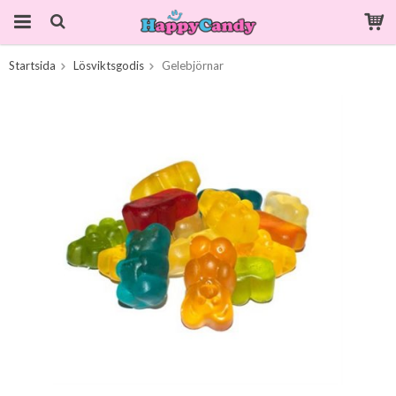
Startsida
Lösviktsgodis
Gelebjörnar
Produkten har blivit tillagd i varukorgen