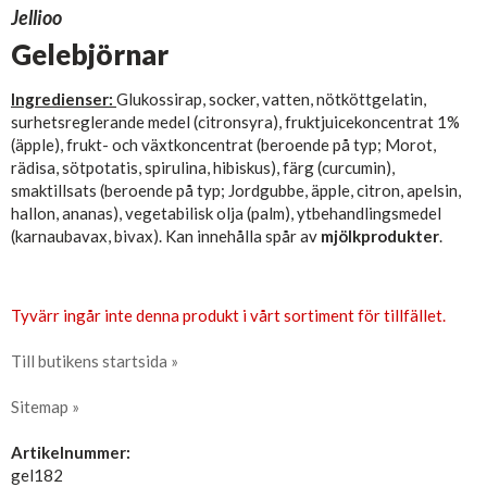
Jellioo
Gelebjörnar
Ingredienser:
Glukossirap, socker, vatten, nötköttgelatin,
surhetsreglerande medel (citronsyra), fruktjuicekoncentrat 1%
(äpple), frukt- och växtkoncentrat (beroende på typ; Morot,
rädisa, sötpotatis, spirulina, hibiskus), färg (curcumin),
smaktillsats (beroende på typ; Jordgubbe, äpple, citron, apelsin,
hallon, ananas), vegetabilisk olja (palm), ytbehandlingsmedel
(karnaubavax, bivax). Kan innehålla spår av
mjölkprodukter
.
Tyvärr ingår inte denna produkt i vårt sortiment för tillfället.
Till butikens startsida »
Sitemap »
Artikelnummer:
gel182