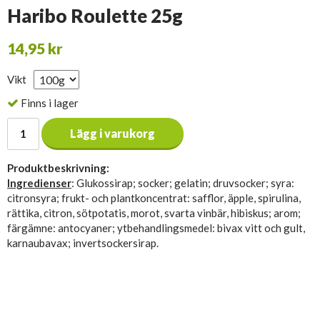
Haribo Roulette 25g
14,95 kr
Vikt
Finns i lager
Lägg i varukorg
Produktbeskrivning:
Ingredienser
: Glukossirap; socker; gelatin; druvsocker; syra:
citronsyra; frukt- och plantkoncentrat: safflor, äpple, spirulina,
rättika, citron, sötpotatis, morot, svarta vinbär, hibiskus; arom;
färgämne: antocyaner; ytbehandlingsmedel: bivax vitt och gult,
karnaubavax; invertsockersirap.