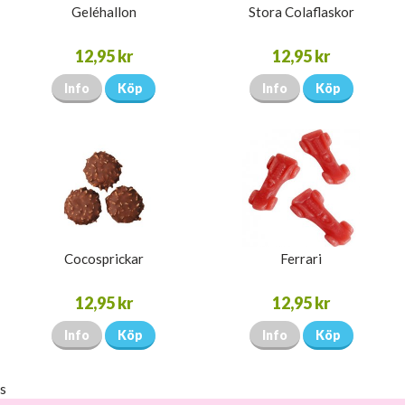
Geléhallon
Stora Colaflaskor
12,95 kr
12,95 kr
Info
Köp
Info
Köp
Cocosprickar
Ferrari
12,95 kr
12,95 kr
Info
Köp
Info
Köp
s