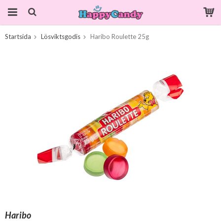
Startsida
Lösviktsgodis
Haribo Roulette 25g
Produkten har blivit tillagd i varukorgen
Haribo