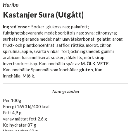
Haribo
Kastanjer Sura (Utgått)
Ingredienser
: Socker; glukossirap; palmfett;
fuktighetsbevarande medel: sorbitolsirap; syra: citronsyra;
surhetsreglerande medel: natriumvätekarbonat; gelatin; arom;
frukt- och plantkoncentrat: safflor, rättika, morot, citron,
spirulina, äpple, svarta vinbär; förtjockningsmedel: gummi
arabicum, karamelliserat socker; rålakrits; mörk sirap;
invertsockersirap. Kan innehålla spår av
MJÖLK
,
VETE
.
Kan innehålla: Spannmål som innehåller
gluten
, Kan
innehålla:
Mjölk
.
Näringsvärden
Per 100g
Energi 1693 kj/400 kcal
Fett 4,9 g
varav mättat fett 2,6 g
Kolhydrater 87 g