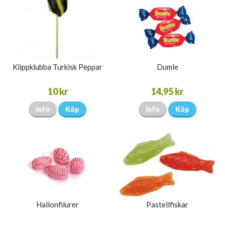
Klippklubba Turkisk Peppar
Dumle
10 kr
14,95 kr
Info
Köp
Info
Köp
Hallonfilurer
Pastellfiskar