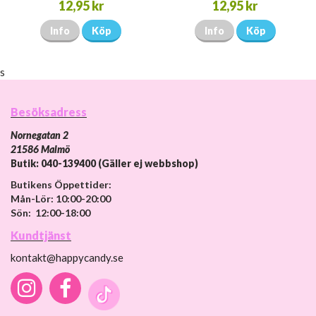
12,95 kr
12,95 kr
Info
Köp
Info
Köp
s
Besöksadress
Nornegatan 2
21586 Malmö
Butik: 040-139400 (Gäller ej webbshop)
Butikens Öppettider:
Mån-Lör: 10:00-20:00
Sön: 12:00-18:00
Kundtjänst
kontakt@happycandy.se