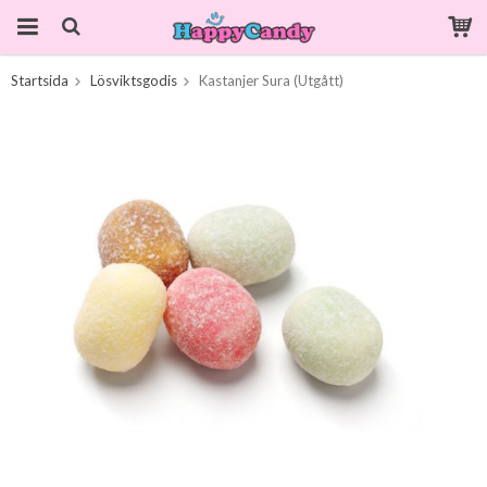
Startsida
Lösviktsgodis
Kastanjer Sura (Utgått)
Produkten har blivit tillagd i varukorgen