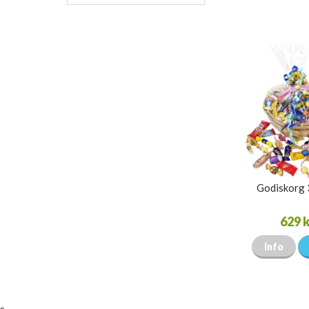
Godiskorg
629 k
Info
s