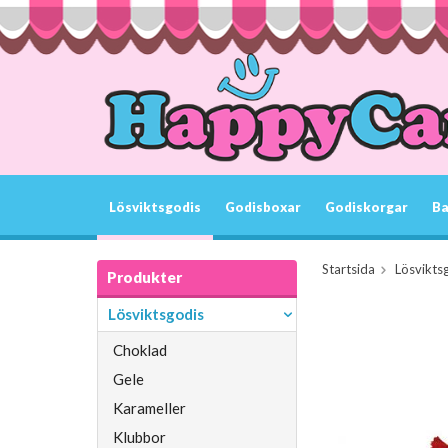
Lösviktsgodis
Godisboxar
Godiskorgar
Ba
Startsida
Lösvikts
Produkter
Lösviktsgodis
Choklad
Gele
Karameller
Klubbor