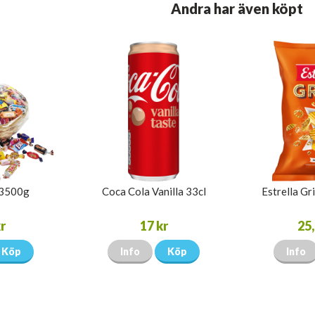
Andra har även köpt
 3500g
Coca Cola Vanilla 33cl
Estrella Gr
r
17 kr
25,
Köp
Info
Köp
Info