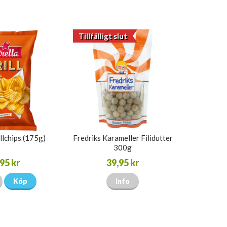
Tillfälligt slut
illchips (175g)
Fredriks Karameller Filidutter
300g
95 kr
39,95 kr
Köp
Info