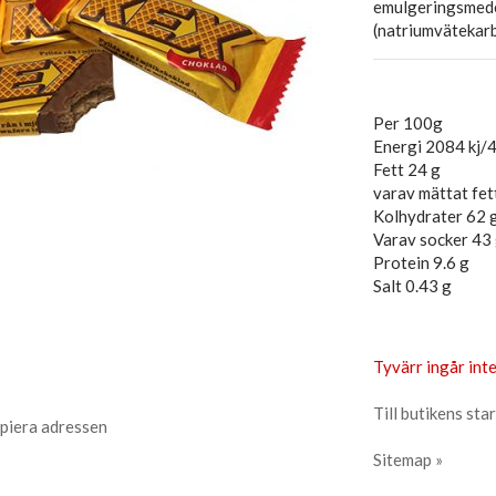
emulgeringsmede
(natriumvätekarbo
Per 100g
Energi 2084 kj/4
Fett 24 g
varav mättat fet
Kolhydrater 62 
Varav socker 43
Protein 9.6 g
Salt 0.43 g
Tyvärr ingår inte
Till butikens star
piera adressen
Sitemap »