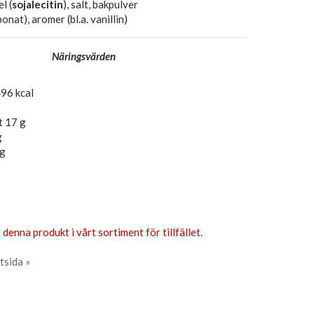
l (
sojalecitin
), salt, bakpulver
nat), aromer (bl.a. vanillin)
Näringsvärden
96 kcal
t 17 g
g
 g
 denna produkt i vårt sortiment för tillfället.
tsida »