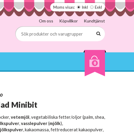
Moms visas:
Inkl
Exkl
Om oss
Köpvillkor
Kundtjänst
0
co
ad Minibit
ocker,
vetemjöl
, vegetabiliska fetter/oljor (palm, shea,
lkspulver
,
vasslepulver
(
mjölk
),
jölkspulver
, kakaomassa, fettreducerat kakaopulver,