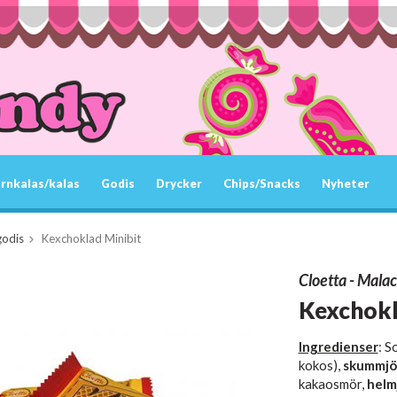
rnkalas/kalas
Godis
Drycker
Chips/Snacks
Nyheter
godis
Kexchoklad Minibit
Cloetta - Mala
Kexchokl
Ingredienser
: S
kokos),
skummjö
kakaosmör,
helm