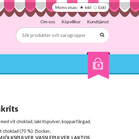
Moms visas:
Inkl
Exkl
Om oss
Köpvillkor
Kundtjänst
0
krits
med vit choklad, lakritspulver, kopparfärgad.
t choklad (70 %): (Socker,
MJÖLKSPULVER
,
VASSLEPULVER
,
LAKTOS
,