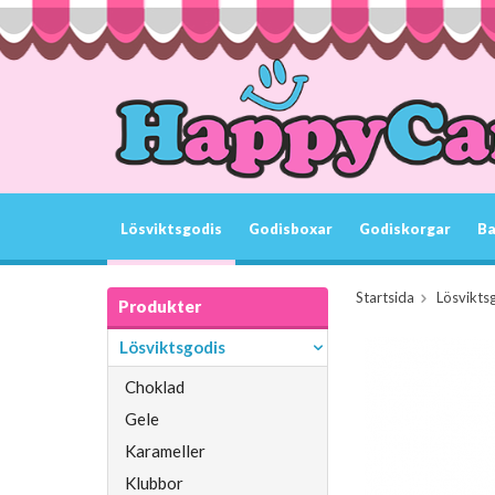
Lösviktsgodis
Godisboxar
Godiskorgar
Ba
Startsida
Lösvikts
Produkter
Lösviktsgodis
Choklad
Gele
Karameller
Klubbor