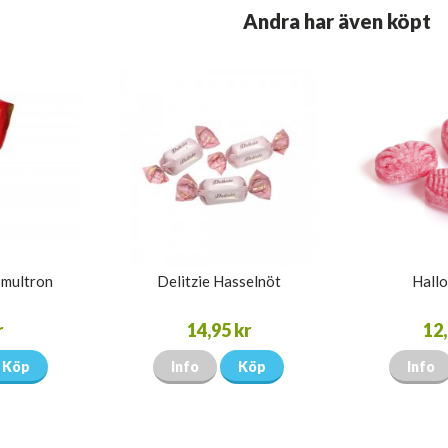
Andra har även köpt
Smultron
Delitzie Hasselnöt
Hallo
r
14,95 kr
12,
Köp
Info
Köp
Info