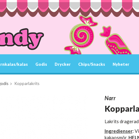
rnkalas/kalas
Godis
Drycker
Chips/Snacks
Nyheter
godis
Kopparlakrits
Narr
Kopparla
Lakrits dragerad 
Ingredienser
:
Vi
kakaosmör,
HEL