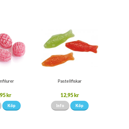
nfilurer
Pastellfiskar
95 kr
12,95 kr
Köp
Info
Köp