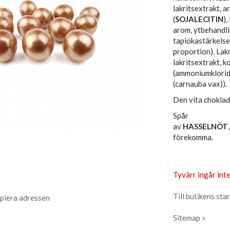
lakritsextrakt, 
(
SOJALECITIN
),
arom, ytbehandli
tapiokastärkelse,
proportion). Lakr
lakritsextrakt, k
(ammoniumklorid)
(carnauba vax)).
Den vita choklad
Spår
av
HASSELNÖT
förekomma.
Tyvärr ingår inte
Till butikens star
piera adressen
Sitemap »