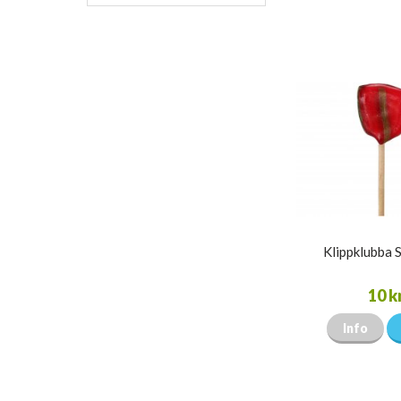
Klippklubba 
10 k
Info