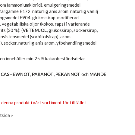
arom (ammoniumklorid), emulgeringsmedel
 färgämne E172, naturlig anis arom, naturlig vanilj
ngsmedel E904, glukossirap, modifierad
 vegetabiliska oljor (kokos, raps) i varierande
its (30 %): (
VETEMJÖL
, glukossirap, sockersirap,
onsistensmedel (sorbitolsirap), arom
, socker, naturlig anis arom, ytbehandlingsmedel
en innehåller min 25 % kakaobeståndsdelar.
,
CASHEWNÖT
,
PARANÖT
,
PEKANNÖT
och
MANDEL
kan
 denna produkt i vårt sortiment för tillfället.
tsida »