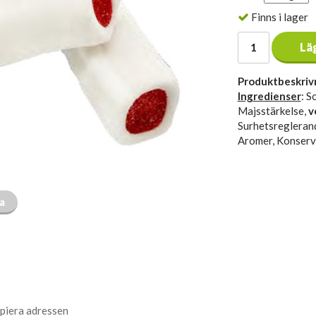
Finns i lager
Lä
Produktbeskriv
Ingredienser
: S
Majsstärkelse,
v
Surhetsreglerand
Aromer, Konserv
ta
piera adressen