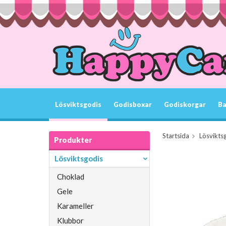
Lösviktsgodis
Godisboxar
Godiskorgar
Ba
Startsida
Lösvikts
Produkter
Lösviktsgodis
Choklad
Gele
Karameller
Klubbor