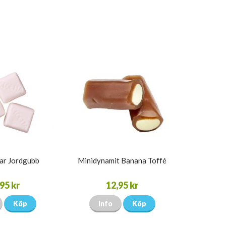
ar Jordgubb
Minidynamit Banana Toffé
95 kr
12,95 kr
Köp
Info
Köp