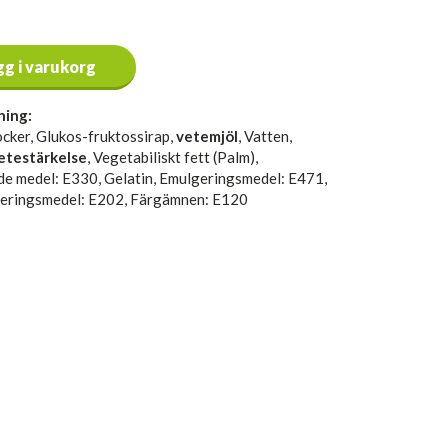
gg i varukorg
ning:
ocker, Glukos-fruktossirap,
vetemjöl
, Vatten,
etestärkelse
, Vegetabiliskt fett (Palm),
e medel: E330, Gelatin, Emulgeringsmedel: E471,
eringsmedel: E202, Färgämnen: E120