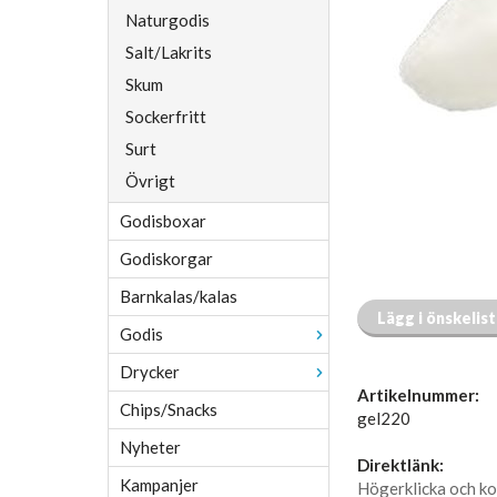
Naturgodis
Salt/Lakrits
Skum
Sockerfritt
Surt
Övrigt
Godisboxar
Godiskorgar
Barnkalas/kalas
Lägg i önskelis
Godis
Drycker
Artikelnummer:
Chips/Snacks
gel220
Nyheter
Direktlänk:
Kampanjer
Högerklicka och ko