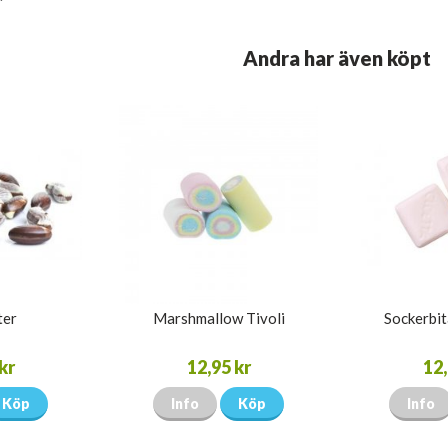
Andra har även köpt
ter
Marshmallow Tivoli
Sockerbit
kr
12,95 kr
12,
Köp
Info
Köp
Info