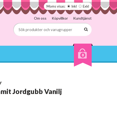
Moms visas:
Inkl
Exkl
Om oss
Köpvillkor
Kundtjänst
0
r
mit Jordgubb Vanilj