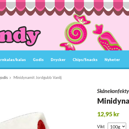
rnkalas/kalas
Godis
Drycker
Chips/Snacks
Nyheter
godis
Minidynamit Jordgubb Vanilj
Skånekonfekty
Minidyna
12,95 kr
Vikt